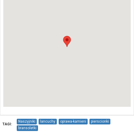
Naszyjniki
lancuchy
oprawa-kamieni
pierscionki
TAGI:
bransoletki