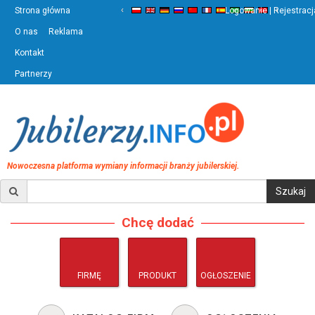
‹
›
Strona główna
Logowanie | Rejestracj
O nas
Reklama
Kontakt
Partnerzy
Nowoczesna platforma wymiany informacji branży jubilerskiej.
Chcę dodać
FIRMĘ
PRODUKT
OGŁOSZENIE