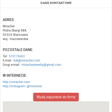
DANE KONTAKTOWE
ADRES:
Miraclier
Piotra Skargi 58A
03-516 Warszawa
woj.: mazowieckie
POZOSTAŁE DANE:
Tel.:
510176663
E-mail :
bok@miraclier.com
Drugi e-mail :
miraclierjewelry@gmail.com
W INTERNECIE:
http://miraclier.com
http://Instagram: @miraclier
Wyślij zapytanie do firmy