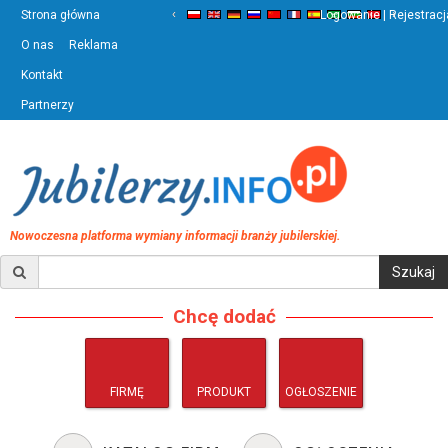
‹
›
Strona główna
Logowanie | Rejestracj
O nas
Reklama
Kontakt
Partnerzy
Nowoczesna platforma wymiany informacji branży jubilerskiej.
Chcę dodać
FIRMĘ
PRODUKT
OGŁOSZENIE