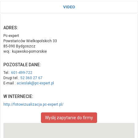
VIDEO
ADRES:
Pc-expert
Powstańców Wielkopolskich 33
85-090 Bydgoszcz
woj.: kujawsko-pomorskie
POZOSTAŁE DANE:
Tel.:
601-499-722
Drugi tel.:
52 360 27 67
E-mail :
acieslak@pc-expert.pl
W INTERNECIE:
http://fotowizualizacja.pc-expert.pl/
Wyślij zapytanie do firmy