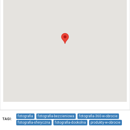
fotografia
fotografia-bezcieniowa
fotografia-360-w-obrocie
TAGI:
fotografia-sferyczna
fotografia-dookolna
produkty-w-obrocie
spacer-wirtualny
packshot
sesja-zdjeciowa