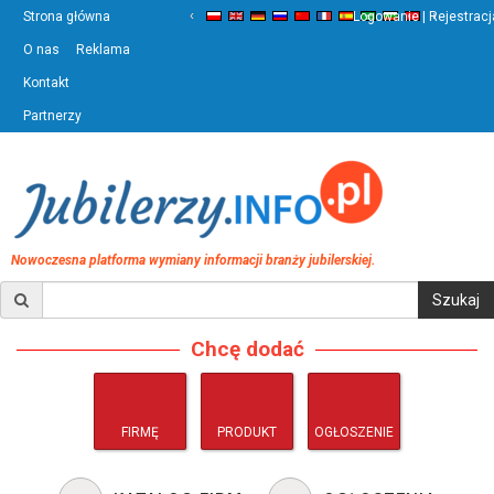
‹
›
Strona główna
Logowanie | Rejestracj
O nas
Reklama
Kontakt
Partnerzy
Nowoczesna platforma wymiany informacji branży jubilerskiej.
Chcę dodać
FIRMĘ
PRODUKT
OGŁOSZENIE