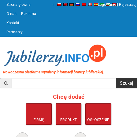
‹
›
Strona główna
Logowanie | Rejestracj
O nas
Reklama
Kontakt
Partnerzy
Nowoczesna platforma wymiany informacji branży jubilerskiej.
Chcę dodać
FIRMĘ
PRODUKT
OGŁOSZENIE