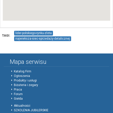
lider-polskiego-rynku-zlota
TAGI:
najwieksza-siec-sprzedazy-detalicznej
sprzedaz-zlota-lokacyjnego
Mapa serwisu
Katalog Firm
Ogłoszenia
Produkty i usługi
Biżuteria i zegary
Praca
Forum
Giełda
Aktualności
SZKOLENIA JUBILERSKIE