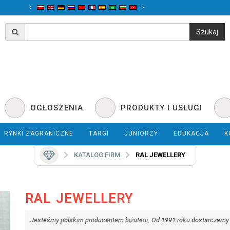
‹
›
OGŁOSZENIA
PRODUKTY I USŁUGI
RYNKI ZAGRANICZNE
TARGI
JUNIORZY
EDUKACJA
K
KATALOG FIRM
RAL JEWELLERY
RAL JEWELLERY
Jesteśmy polskim producentem biżuterii. Od 1991 roku dostarczamy 