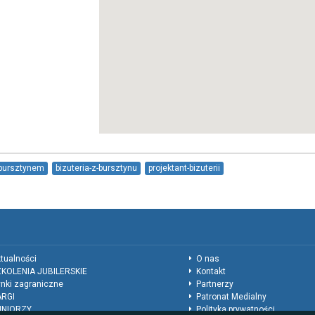
-bursztynem
bizuteria-z-bursztynu
projektant-bizuterii
tualności
O nas
KOLENIA JUBILERSKIE
Kontakt
nki zagraniczne
Partnerzy
ARGI
Patronat Medialny
UNIORZY
Polityka prywatności