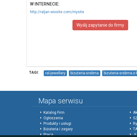
W INTERNECIE:
http://raljan.wixsite.com/mysite
Wyślij zapytanie do firmy
TAGI:
ral-jewellery
bizuteria-srebrna
bizuteria-srebrna-z
Mapa serwisu
Katalog Firm
Ak
Ogłoszenia
SZ
Produkty i usługi
Ry
Biżuteria i zegary
T
Praca
J