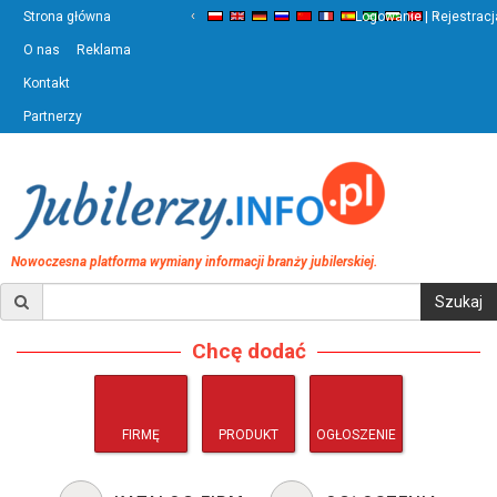
‹
›
Strona główna
Logowanie | Rejestracj
O nas
Reklama
Kontakt
Partnerzy
Nowoczesna platforma wymiany informacji branży jubilerskiej.
Chcę dodać
FIRMĘ
PRODUKT
OGŁOSZENIE