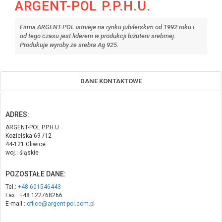
ARGENT-POL P.P.H.U.
Firma ARGENT-POL istnieje na rynku jubilerskim od 1992 roku i
od tego czasu jest liderem w produkcji biżuterii srebrnej.
Produkuje wyroby ze srebra Ag 925.
DANE KONTAKTOWE
ADRES:
ARGENT-POL P.P.H.U.
Kozielska 69 /12
44-121 Gliwice
woj.: śląskie
POZOSTAŁE DANE:
Tel.:
+48 601546443
Fax.: +48 122768266
E-mail :
office@argent-pol.com.pl