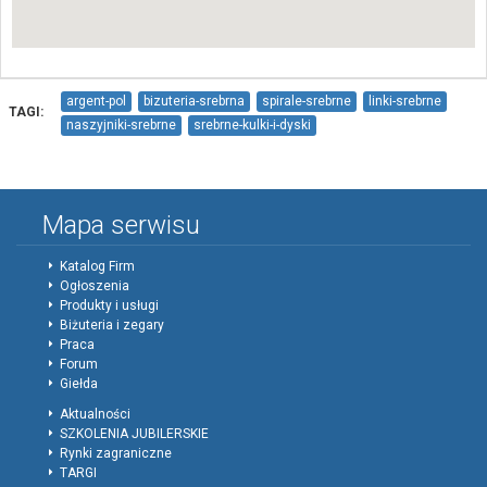
argent-pol
bizuteria-srebrna
spirale-srebrne
linki-srebrne
TAGI:
naszyjniki-srebrne
srebrne-kulki-i-dyski
zapiecia-rurkowe-do-naszyjnikow
Mapa serwisu
Katalog Firm
Ogłoszenia
Produkty i usługi
Biżuteria i zegary
Praca
Forum
Giełda
Aktualności
SZKOLENIA JUBILERSKIE
Rynki zagraniczne
TARGI