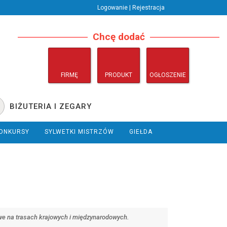
Logowanie | Rejestracja
Chcę dodać
FIRMĘ
PRODUKT
OGŁOSZENIE
BIŻUTERIA I ZEGARY
ONKURSY
SYLWETKI MISTRZÓW
GIEŁDA
we na trasach krajowych i międzynarodowych.