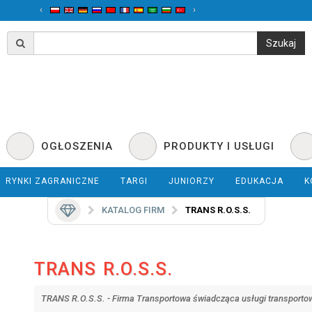
‹
›
OGŁOSZENIA
PRODUKTY I USŁUGI
RYNKI ZAGRANICZNE
TARGI
JUNIORZY
EDUKACJA
K
KATALOG FIRM
TRANS R.O.S.S.
TRANS R.O.S.S.
TRANS R.O.S.S. - Firma Transportowa świadcząca usługi transporto