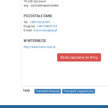
70-245 Szczecin
woj.: zachodniopomorskie
POZOSTAŁE DANE:
Tel.:
+48918205389
Drugi tel.:
+48734859769
E-mail :
trans-ross@wp.pl
W INTERNECIE:
http://www.trans-ross.pl
Wyślij zapytanie do firmy
TAGI:
Transport-Krajowy
Transport-Zagraniczny