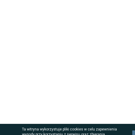
Ta witryna wykorzystuje pliki cookies w celu zapewnienia
wygody przy korzystaniu z serwisu oraz zbierania