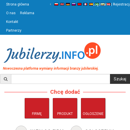
‹
›
Strona główna
Logowanie | Rejestracj
O nas
Reklama
Kontakt
Partnerzy
Nowoczesna platforma wymiany informacji branży jubilerskiej.
Chcę dodać
FIRMĘ
PRODUKT
OGŁOSZENIE