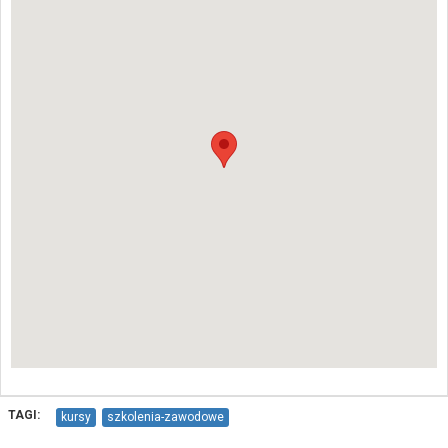
TAGI:
kursy
szkolenia-zawodowe