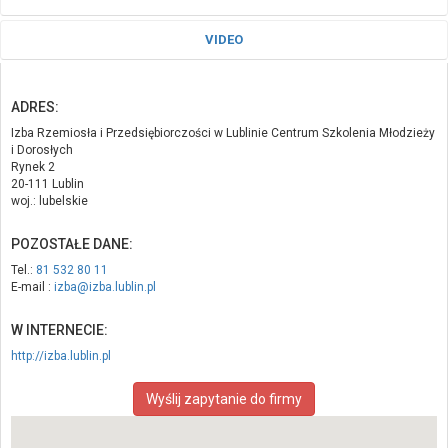
VIDEO
ADRES:
Izba Rzemiosła i Przedsiębiorczości w Lublinie Centrum Szkolenia Młodzieży
i Dorosłych
Rynek 2
20-111 Lublin
woj.: lubelskie
POZOSTAŁE DANE:
Tel.:
81 532 80 11
E-mail :
izba@izba.lublin.pl
W INTERNECIE:
http://izba.lublin.pl
Wyślij zapytanie do firmy