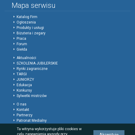
Mapa serwisu
Katalog Firm
Ogłoszenia
Produkty i usługi
Biżuteria i zegary
Praca
Forum
Giełda
Aktualności
SZKOLENIA JUBILERSKIE
Rynki zagraniczne
TARGI
JUNIORZY
Edukacja
Konkursy
Sylwetki mistrzów
O nas
Kontakt
Partnerzy
Patronat Medialny
Polityka prywatności
Ta witryna wykorzystuje pliki cookies w
Regulamin
celu zapewnienia wygody przy
Akceptuję