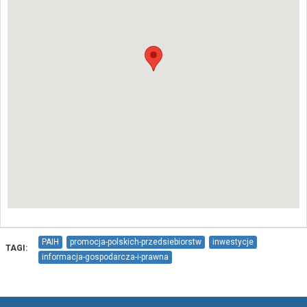
PAIH
promocja-polskich-przedsiebiorstw
inwestycje
TAGI:
informacja-gospodarcza-i-prawna