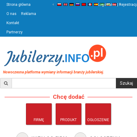
‹
›
Strona główna
Logowanie | Rejestracj
O nas
Reklama
Kontakt
Partnerzy
Nowoczesna platforma wymiany informacji branży jubilerskiej.
Chcę dodać
FIRMĘ
PRODUKT
OGŁOSZENIE