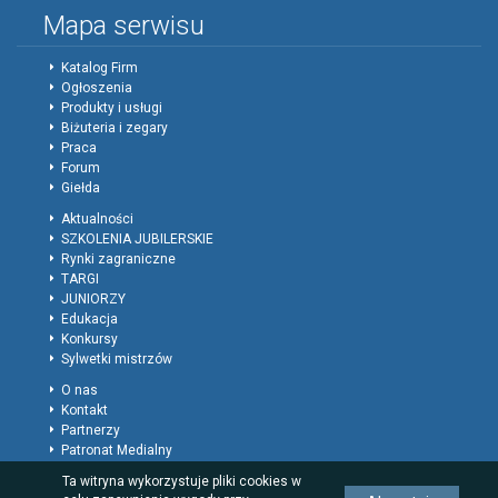
Mapa serwisu
Katalog Firm
Ogłoszenia
Produkty i usługi
Biżuteria i zegary
Praca
Forum
Giełda
Aktualności
SZKOLENIA JUBILERSKIE
Rynki zagraniczne
TARGI
JUNIORZY
Edukacja
Konkursy
Sylwetki mistrzów
O nas
Kontakt
Partnerzy
Patronat Medialny
Polityka prywatności
Ta witryna wykorzystuje pliki cookies w
Regulamin