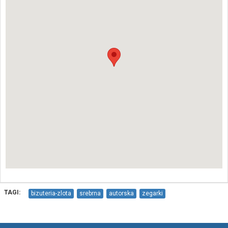
TAGI:
bizuteria-zlota
srebrna
autorska
zegarki