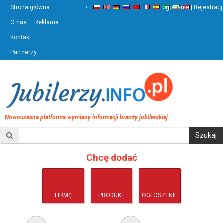
‹
›
Strona główna
Logowanie | Rejestracj
O nas
Reklama
Kontakt
Partnerzy
Nowoczesna platforma wymiany informacji branży jubilerskiej.
Chcę dodać
FIRMĘ
PRODUKT
OGŁOSZENIE