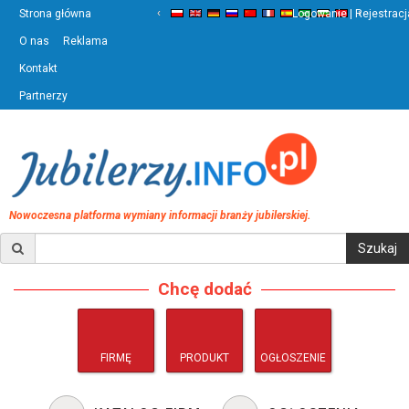
‹
›
Strona główna
Logowanie | Rejestracj
O nas
Reklama
Kontakt
Partnerzy
Nowoczesna platforma wymiany informacji branży jubilerskiej.
Chcę dodać
FIRMĘ
PRODUKT
OGŁOSZENIE