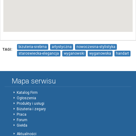
bizuteria-srebrna
artystyczna
nowoczesna-stylistyka
TAGI:
staroswiecka-elegancja
wyganowski
wyganowska
handart
Mapa serwisu
Katalog Firm
Ogłoszenia
Produkty i usługi
Biżuteria i zegary
Praca
Forum
Giełda
Aktualności