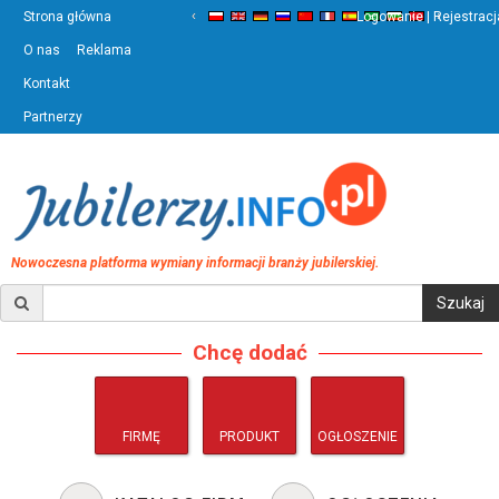
‹
›
Strona główna
Logowanie | Rejestracj
O nas
Reklama
Kontakt
Partnerzy
Nowoczesna platforma wymiany informacji branży jubilerskiej.
Chcę dodać
FIRMĘ
PRODUKT
OGŁOSZENIE