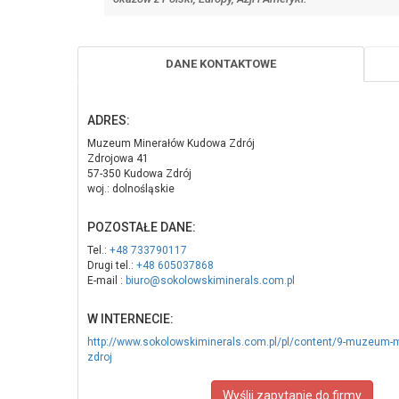
DANE KONTAKTOWE
ADRES:
Muzeum Minerałów Kudowa Zdrój
Zdrojowa 41
57-350 Kudowa Zdrój
woj.: dolnośląskie
POZOSTAŁE DANE:
Tel.:
+48 733790117
Drugi tel.:
+48 605037868
E-mail :
biuro@sokolowskiminerals.com.pl
W INTERNECIE:
http://www.sokolowskiminerals.com.pl/pl/content/9-muzeum-
zdroj
Wyślij zapytanie do firmy