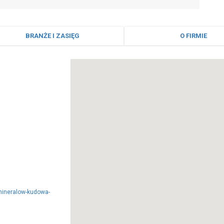
BRANŻE I ZASIĘG
O FIRMIE
mineralow-kudowa-