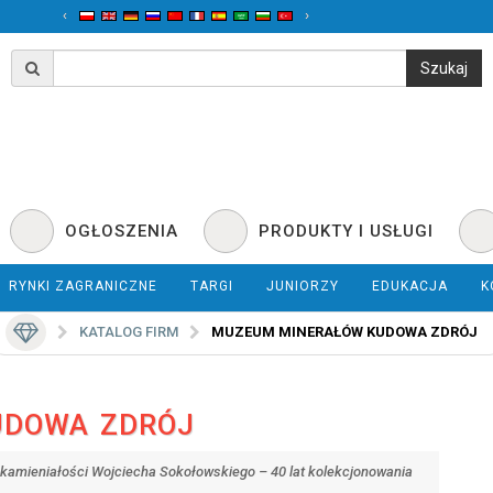
‹
›
OGŁOSZENIA
PRODUKTY I USŁUGI
RYNKI ZAGRANICZNE
TARGI
JUNIORZY
EDUKACJA
K
KATALOG FIRM
MUZEUM MINERAŁÓW KUDOWA ZDRÓJ
UDOWA ZDRÓJ
skamieniałości Wojciecha Sokołowskiego – 40 lat kolekcjonowania