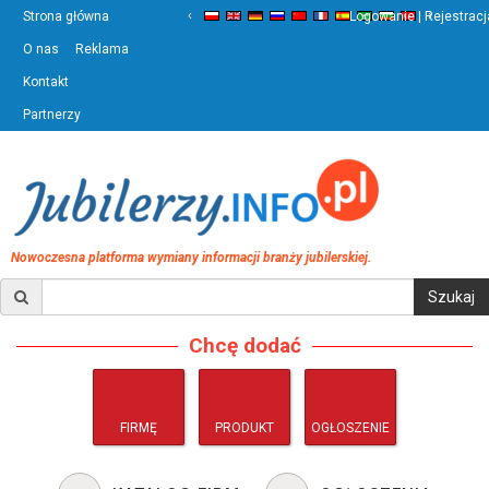
‹
›
Strona główna
Logowanie | Rejestracj
O nas
Reklama
Kontakt
Partnerzy
Nowoczesna platforma wymiany informacji branży jubilerskiej.
Chcę dodać
FIRMĘ
PRODUKT
OGŁOSZENIE