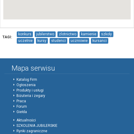
konkurs
jubilerstwo
zlotnictwo
kamienie
szkoly
TAGI:
uczelnie
kursy
studenci
uczniowie
kursanci
mlodzi-adepci-sztuki-jubilerskiej
Jubilerzy-Info-pl
Mapa serwisu
Katalog Firm
Ogłoszenia
Produkty i usługi
Biżuteria i zegary
Praca
Forum
Giełda
Aktualności
SZKOLENIA JUBILERSKIE
Rynki zagraniczne