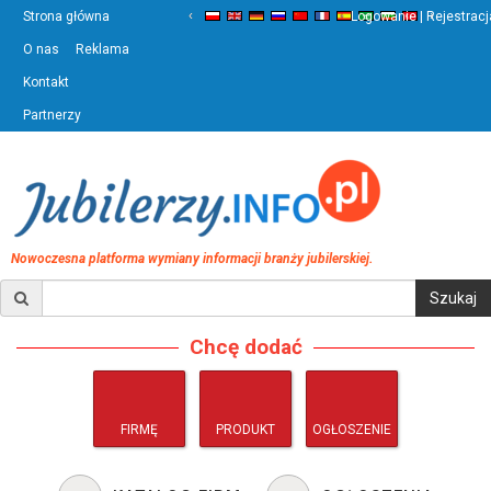
‹
›
Strona główna
Logowanie | Rejestracj
O nas
Reklama
Kontakt
Partnerzy
Nowoczesna platforma wymiany informacji branży jubilerskiej.
Chcę dodać
FIRMĘ
PRODUKT
OGŁOSZENIE