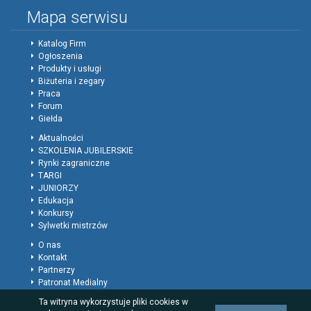
Mapa serwisu
Katalog Firm
Ogłoszenia
Produkty i usługi
Biżuteria i zegary
Praca
Forum
Giełda
Aktualności
SZKOLENIA JUBILERSKIE
Rynki zagraniczne
TARGI
JUNIORZY
Edukacja
Konkursy
Sylwetki mistrzów
O nas
Kontakt
Partnerzy
Patronat Medialny
Polityka prywatności
Ta witryna wykorzystuje pliki cookies w
Regulamin