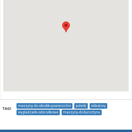
maszyny-do-obrobki-powierzchni
polerki
wibratory
TAGI:
wygladzarki-odsrodkowe
maszyny-do-bursztynu
maszyny-do-obraczek
media
opracowanie-technologii