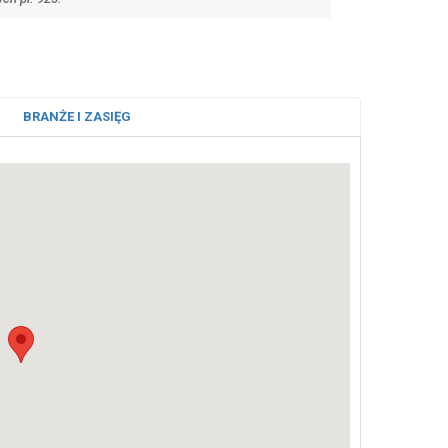
BRANŻE I ZASIĘG