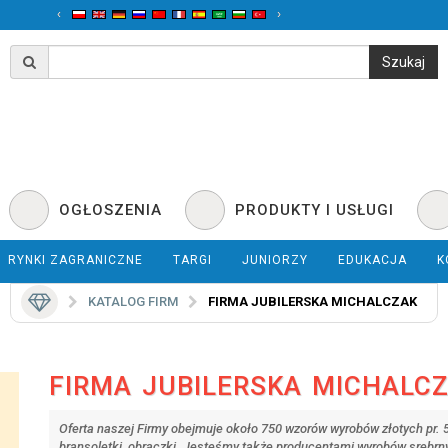
‹
›
OGŁOSZENIA
PRODUKTY I USŁUGI
RYNKI ZAGRANICZNE
TARGI
JUNIORZY
EDUKACJA
K
KATALOG FIRM
FIRMA JUBILERSKA MICHALCZAK
FIRMA JUBILERSKA MICHALC
Oferta naszej Firmy obejmuje około 750 wzorów wyrobów złotych pr. 585
bransoletki, obrączki. Jesteśmy także producentami wyrobów srebrny