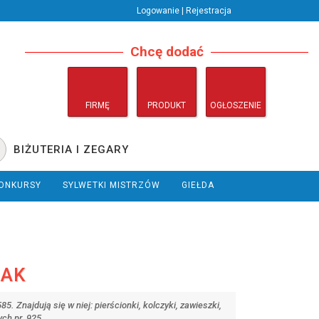
Logowanie | Rejestracja
Chcę dodać
FIRMĘ
PRODUKT
OGŁOSZENIE
BIŻUTERIA I ZEGARY
ONKURSY
SYLWETKI MISTRZÓW
GIEŁDA
ZAK
. Znajdują się w niej: pierścionki, kolczyki, zawieszki,
ch pr. 925.