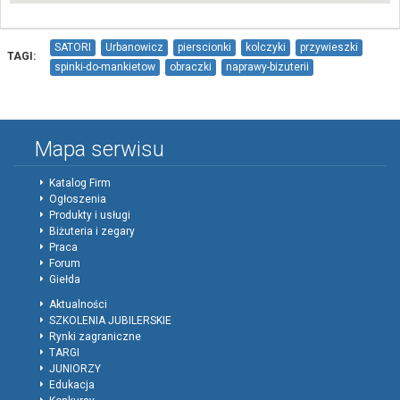
SATORI
Urbanowicz
pierscionki
kolczyki
przywieszki
TAGI:
spinki-do-mankietow
obraczki
naprawy-bizuterii
przerobki-bizuterii
bizuteria-zlota
bizuteria-srebrna
wyroby-dekoracyjne
zegarki
Mapa serwisu
Katalog Firm
Ogłoszenia
Produkty i usługi
Biżuteria i zegary
Praca
Forum
Giełda
Aktualności
SZKOLENIA JUBILERSKIE
Rynki zagraniczne
TARGI
JUNIORZY
Edukacja