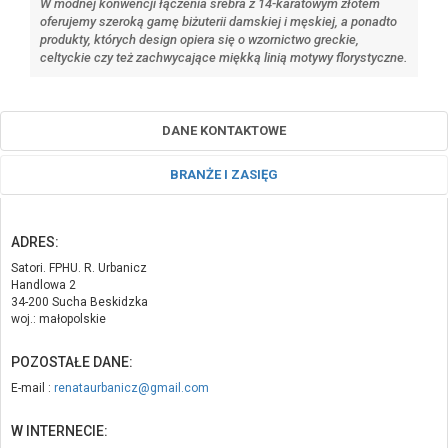
W modnej konwencji łączenia srebra z 14-karatowym złotem
oferujemy szeroką gamę biżuterii damskiej i męskiej, a ponadto
produkty, których design opiera się o wzornictwo greckie,
celtyckie czy też zachwycające miękką linią motywy florystyczne.
DANE KONTAKTOWE
BRANŻE I ZASIĘG
ADRES:
Satori. FPHU. R. Urbanicz
Handlowa 2
34-200 Sucha Beskidzka
woj.: małopolskie
POZOSTAŁE DANE:
E-mail :
renataurbanicz@gmail.com
W INTERNECIE: