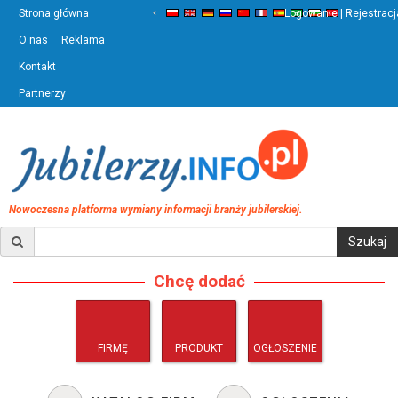
‹
›
Strona główna
Logowanie | Rejestracj
O nas
Reklama
Kontakt
Partnerzy
Nowoczesna platforma wymiany informacji branży jubilerskiej.
Chcę dodać
FIRMĘ
PRODUKT
OGŁOSZENIE