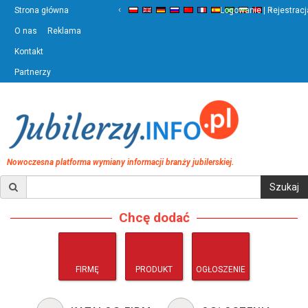
‹
›
Strona główna
Logowanie | Rejestracj
O nas
Reklama
Kontakt
Partnerzy
Nowoczesna platforma wymiany informacji branży jubilerskiej.
Chcę dodać
FIRMĘ
PRODUKT
OGŁOSZENIE