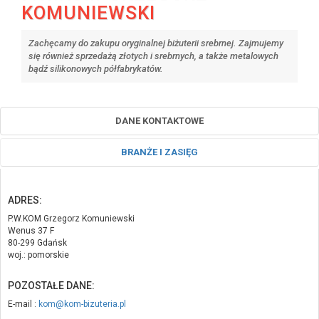
KOMUNIEWSKI
Zachęcamy do zakupu oryginalnej biżuterii srebrnej. Zajmujemy
się również sprzedażą złotych i srebrnych, a także metalowych
bądź silikonowych półfabrykatów.
DANE KONTAKTOWE
BRANŻE I ZASIĘG
ADRES:
P.W.KOM Grzegorz Komuniewski
Wenus 37 F
80-299 Gdańsk
woj.: pomorskie
POZOSTAŁE DANE:
E-mail :
kom@kom-bizuteria.pl