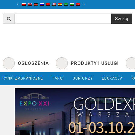
‹
›
OGŁOSZENIA
PRODUKTY I USŁUGI
RYNKI ZAGRANICZNE
TARGI
JUNIORZY
EDUKACJA
K