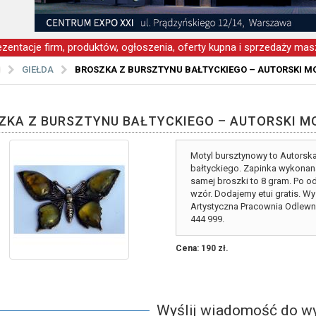
zentacje firm, produktów, ogłoszenia, oferty kupna i sprzedaży masz
GIEŁDA
BROSZKA Z BURSZTYNU BAŁTYCKIEGO – AUTORSKI M
ZKA Z BURSZTYNU BAŁTYCKIEGO – AUTORSKI M
Motyl bursztynowy to Autorsk
bałtyckiego. Zapinka wykonana
samej broszki to 8 gram. Po o
wzór. Dodajemy etui gratis. Wy
Artystyczna Pracownia Odlewnic
444 999.
Cena: 190 zł.
Wyślij wiadomość do w