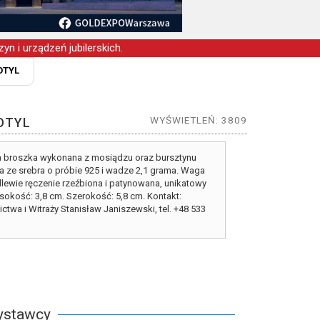
yn i urządzeń jubilerskich.
OTYL
WYŚWIETLEŃ: 3809
OTYL
a broszka wykonana z mosiądzu oraz bursztynu
 ze srebra o próbie 925 i wadze 2,1 grama. Waga
dlewie ręczenie rzeźbiona i patynowana, unikatowy
sokość: 3,8 cm. Szerokość: 5,8 cm. Kontakt:
twa i Witraży Stanisław Janiszewski, tel. +48 533
ystawcy