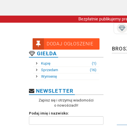
Bezpłatnie publikujemy pre
DODAJ OGŁOSZENIE
BROS
GIEŁDA
Kupię
(1)
Sprzedam
(16)
Wymienię
NEWSLETTER
Zapisz się i otrzymuj wiadomości
o nowościach!
Podaj imię i nazwisko: