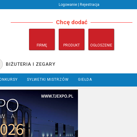
Logowanie | Rejestracja
Chcę dodać
FIRMĘ
PRODUKT
OGŁOSZENIE
BIŻUTERIA I ZEGARY
ONKURSY
SYLWETKI MISTRZÓW
GIEŁDA