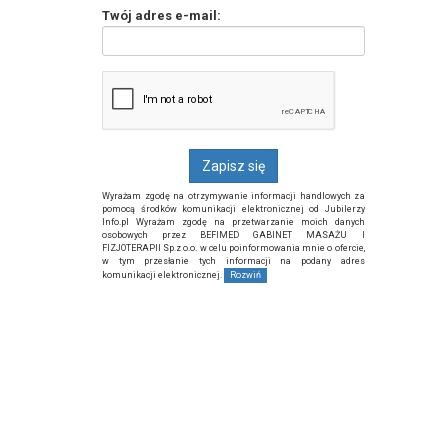
Twój adres e-mail:
Wyrażam zgodę na otrzymywanie informacji handlowych za
pomocą środków komunikacji elektronicznej od Jubilerzy
Info.pl Wyrażam zgodę na przetwarzanie moich danych
osobowych przez BEFIMED GABINET MASAŻU I
FIZJOTERAPII Sp.z o.o. w celu poinformowania mnie o ofercie,
w tym przesłanie tych informacji na podany adres
komunikacji elektronicznej.
Rozwiń