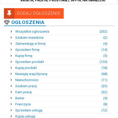
KASETA, PALETA, PROSTOKĄT, 36 PÓL NA OBRĄCZKI
DODAJ OGŁOSZENIE
OGŁOSZENIA
Wszystkie ogłoszenia
(332)
Szukam inwestora
(2)
Zainwestuję w firmę
(4)
Sprzedam firmę
(14)
Kupię firmę
(5)
Sprzedam produkt
(120)
Kupię produkt
(18)
Nawiążę współpracę
(68)
Nieruchomości
(11)
Szukam pracy
(33)
Dam pracę
(32)
Barter
(4)
Franczyza
(8)
Sprzedam usługę
(12)
Kupię usługę