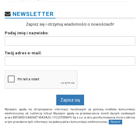
NEWSLETTER
Zapisz się i otrzymuj wiadomości o nowościach!
Podaj imię i nazwisko:
Twój adres e-mail:
Wyrażam zgodę na otrzymywanie informacji handlowych za pomocą środków komunikacji
elektronicznej od Jubilerzy Info.pl Wyrażam zgodę na przetwarzanie moich danych osobowych
przez BEFIMED GABINET MASAŻU I FIZJOTERAPII Sp.z o.o. w celu poinformowania mnie o ofercie,
w tym przesłanie tych informacji na podany adres komunikacji elektronicznej.
Rozwiń