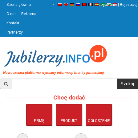
‹
›
Strona główna
Logowanie | Rejestracj
O nas
Reklama
Kontakt
Partnerzy
Nowoczesna platforma wymiany informacji branży jubilerskiej.
Chcę dodać
FIRMĘ
PRODUKT
OGŁOSZENIE