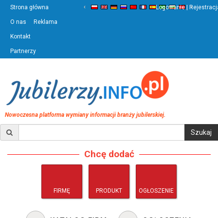
‹
›
Strona główna
Logowanie | Rejestracj
O nas
Reklama
Kontakt
Partnerzy
Nowoczesna platforma wymiany informacji branży jubilerskiej.
Chcę dodać
FIRMĘ
PRODUKT
OGŁOSZENIE