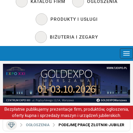
KATALOG FIRM
OGŁOSZENIA
PRODUKTY I USŁUGI
BIŻUTERIA I ZEGARY
Bezpłatnie publikujemy prezentacje firm, produktów, ogłoszenia,
oferty kupna i sprzedaży maszyn i urządzeń jubilerskich.
OGŁOSZENIA
PODEJMĘ PRACĘ ZŁOTNIK-JUBILER