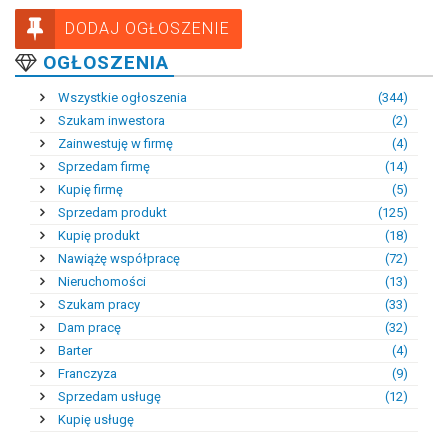
DODAJ OGŁOSZENIE
OGŁOSZENIA
Wszystkie ogłoszenia
(344)
Szukam inwestora
(2)
Zainwestuję w firmę
(4)
Sprzedam firmę
(14)
Kupię firmę
(5)
Sprzedam produkt
(125)
Kupię produkt
(18)
Nawiążę współpracę
(72)
Nieruchomości
(13)
Szukam pracy
(33)
Dam pracę
(32)
Barter
(4)
Franczyza
(9)
Sprzedam usługę
(12)
Kupię usługę