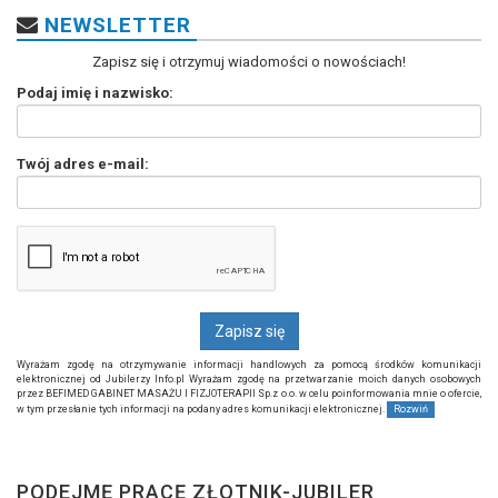
NEWSLETTER
Zapisz się i otrzymuj wiadomości o nowościach!
Podaj imię i nazwisko:
Twój adres e-mail:
Wyrażam zgodę na otrzymywanie informacji handlowych za pomocą środków komunikacji
elektronicznej od Jubilerzy Info.pl Wyrażam zgodę na przetwarzanie moich danych osobowych
przez BEFIMED GABINET MASAŻU I FIZJOTERAPII Sp.z o.o. w celu poinformowania mnie o ofercie,
w tym przesłanie tych informacji na podany adres komunikacji elektronicznej.
Rozwiń
PODEJMĘ PRACĘ ZŁOTNIK-JUBILER