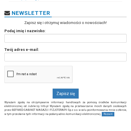
NEWSLETTER
Zapisz się i otrzymuj wiadomości o nowościach!
Podaj imię i nazwisko:
Twój adres e-mail:
Wyrażam zgodę na otrzymywanie informacji handlowych za pomocą środków komunikacji
elektronicznej od Jubilerzy Info.pl Wyrażam zgodę na przetwarzanie moich danych osobowych
przez BEFIMED GABINET MASAŻU I FIZJOTERAPII Sp.z o.o. w celu poinformowania mnie o ofercie,
w tym przesłanie tych informacji na podany adres komunikacji elektronicznej.
Rozwiń