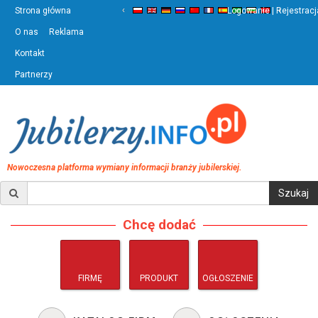
‹
›
Strona główna
Logowanie | Rejestracj
O nas
Reklama
Kontakt
Partnerzy
Nowoczesna platforma wymiany informacji branży jubilerskiej.
Chcę dodać
FIRMĘ
PRODUKT
OGŁOSZENIE