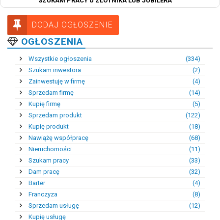
SZUKAM PRACY U ZŁOTNIKA LUB JUBILERA
DODAJ OGŁOSZENIE
OGŁOSZENIA
Wszystkie ogłoszenia
(334)
Szukam inwestora
(2)
Zainwestuję w firmę
(4)
Sprzedam firmę
(14)
Kupię firmę
(5)
Sprzedam produkt
(122)
Kupię produkt
(18)
Nawiążę współpracę
(68)
Nieruchomości
(11)
Szukam pracy
(33)
Dam pracę
(32)
Barter
(4)
Franczyza
(8)
Sprzedam usługę
(12)
Kupię usługę