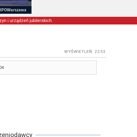
yn i urządzeń jubilerskich.
WYŚWIETLEŃ: 2253
04
szeniodawcy