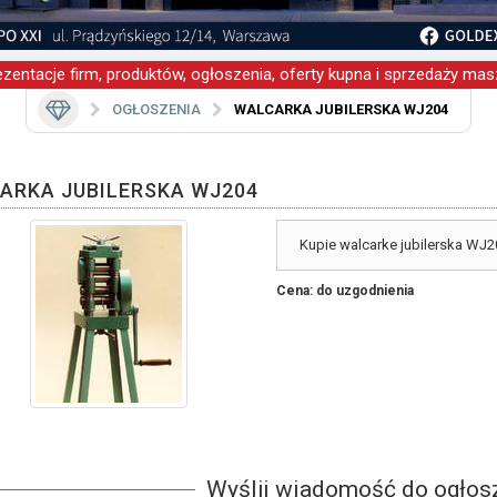
zentacje firm, produktów, ogłoszenia, oferty kupna i sprzedaży masz
OGŁOSZENIA
WALCARKA JUBILERSKA WJ204
ARKA JUBILERSKA WJ204
Kupie walcarke jubilerska WJ2
Cena: do uzgodnienia
Wyślij wiadomość do ogło