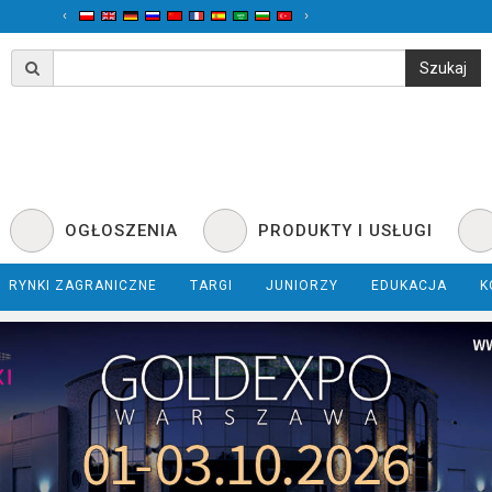
‹
›
OGŁOSZENIA
PRODUKTY I USŁUGI
RYNKI ZAGRANICZNE
TARGI
JUNIORZY
EDUKACJA
K