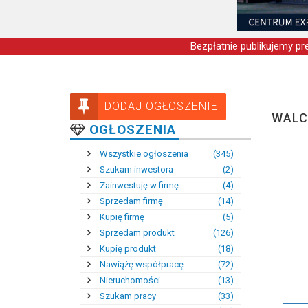
Bezpłatnie publikujemy pre
DODAJ OGŁOSZENIE
WALC
OGŁOSZENIA
Wszystkie ogłoszenia
(345)
Szukam inwestora
(2)
Zainwestuję w firmę
(4)
Sprzedam firmę
(14)
Kupię firmę
(5)
Sprzedam produkt
(126)
Kupię produkt
(18)
Nawiążę współpracę
(72)
Nieruchomości
(13)
Szukam pracy
(33)