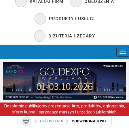
KATALOG FIRM
OGŁOSZENIA
PRODUKTY I USŁUGI
BIŻUTERIA I ZEGARY
Bezpłatnie publikujemy prezentacje firm, produktów, ogłoszenia,
oferty kupna i sprzedaży maszyn i urządzeń jubilerskich.
OGŁOSZENIA
PODWYKONASTWO