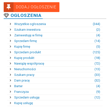
DODAJ OGŁOSZENIE
OGŁOSZENIA
Wszystkie ogłoszenia
(344)
Szukam inwestora
(2)
Zainwestuję w firmę
(4)
Sprzedam firmę
(14)
Kupię firmę
(5)
Sprzedam produkt
(125)
Kupię produkt
(18)
Nawiążę współpracę
(72)
Nieruchomości
(13)
Szukam pracy
(33)
Dam pracę
(32)
Barter
(4)
Franczyza
(9)
Sprzedam usługę
(12)
Kupię usługę