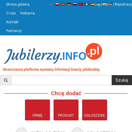
‹
›
Strona główna
Logowanie | Rejestracj
O nas
Reklama
Kontakt
Partnerzy
Nowoczesna platforma wymiany informacji branży jubilerskiej.
Chcę dodać
FIRMĘ
PRODUKT
OGŁOSZENIE