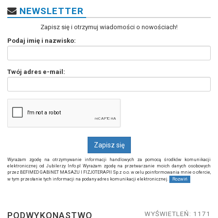
NEWSLETTER
Zapisz się i otrzymuj wiadomości o nowościach!
Podaj imię i nazwisko:
Twój adres e-mail:
Wyrażam zgodę na otrzymywanie informacji handlowych za pomocą środków komunikacji
elektronicznej od Jubilerzy Info.pl Wyrażam zgodę na przetwarzanie moich danych osobowych
przez BEFIMED GABINET MASAŻU I FIZJOTERAPII Sp.z o.o. w celu poinformowania mnie o ofercie,
w tym przesłanie tych informacji na podany adres komunikacji elektronicznej.
Rozwiń
WYŚWIETLEŃ: 1171
PODWYKONASTWO