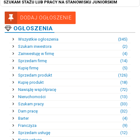
SZUKAM STAŻU LUB PRACY NA STANOWISKU JUNIORSKIM
DODAJ OGŁOSZENIE
OGŁOSZENIA
Wszystkie ogłoszenia
(345)
Szukam inwestora
(2)
Zainwestuję w firmę
(4)
Sprzedam firmę
(14)
Kupię firmę
(5)
Sprzedam produkt
(126)
Kupię produkt
(18)
Nawiążę współpracę
(72)
Nieruchomości
(13)
Szukam pracy
(33)
Dam pracę
(32)
Barter
(4)
Franczyza
(9)
Sprzedam usługę
(12)
Kupię usługę