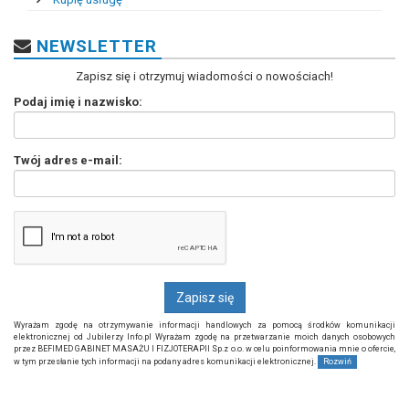
NEWSLETTER
Zapisz się i otrzymuj wiadomości o nowościach!
Podaj imię i nazwisko:
Twój adres e-mail:
Wyrażam zgodę na otrzymywanie informacji handlowych za pomocą środków komunikacji
elektronicznej od Jubilerzy Info.pl Wyrażam zgodę na przetwarzanie moich danych osobowych
przez BEFIMED GABINET MASAŻU I FIZJOTERAPII Sp.z o.o. w celu poinformowania mnie o ofercie,
w tym przesłanie tych informacji na podany adres komunikacji elektronicznej.
Rozwiń