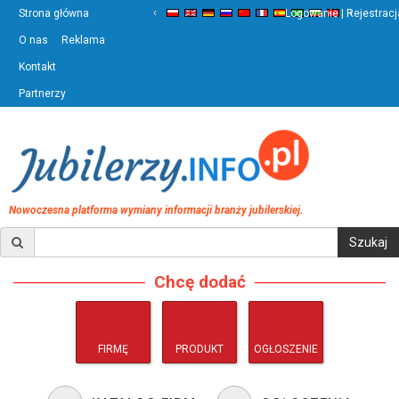
‹
›
Strona główna
Logowanie | Rejestracj
O nas
Reklama
Kontakt
Partnerzy
Nowoczesna platforma wymiany informacji branży jubilerskiej.
Chcę dodać
FIRMĘ
PRODUKT
OGŁOSZENIE