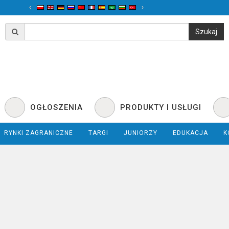
‹
›
OGŁOSZENIA
PRODUKTY I USŁUGI
RYNKI ZAGRANICZNE
TARGI
JUNIORZY
EDUKACJA
K