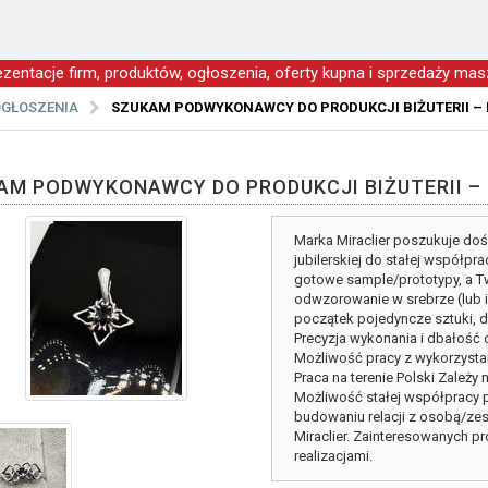
zentacje firm, produktów, ogłoszenia, oferty kupna i sprzedaży masz
GŁOSZENIA
SZUKAM PODWYKONAWCY DO PRODUKCJI BIŻUTERII – 
AM PODWYKONAWCY DO PRODUKCJI BIŻUTERII – 
Marka Miraclier poszukuje do
jubilerskiej do stałej współpra
gotowe sample/prototypy, a 
odwzorowanie w srebrze (lub i
początek pojedyncze sztuki, 
Precyzja wykonania i dbałość 
Możliwość pracy z wykorzystan
Praca na terenie Polski Zależy
Możliwość stałej współpracy p
budowaniu relacji z osobą/zes
Miraclier. Zainteresowanych pr
realizacjami.