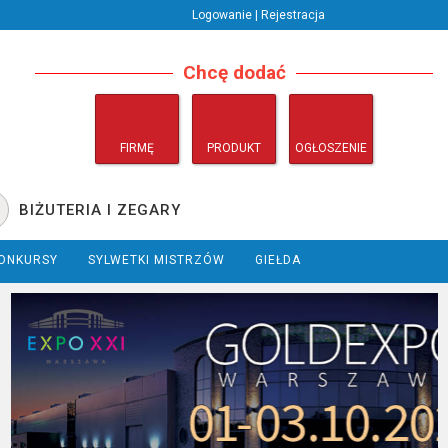
Logowanie | Rejestracja
Chcę dodać
FIRMĘ
PRODUKT
OGŁOSZENIE
BIŻUTERIA I ZEGARY
ONKURSY
SYLWETKI MISTRZÓW
GIEŁDA