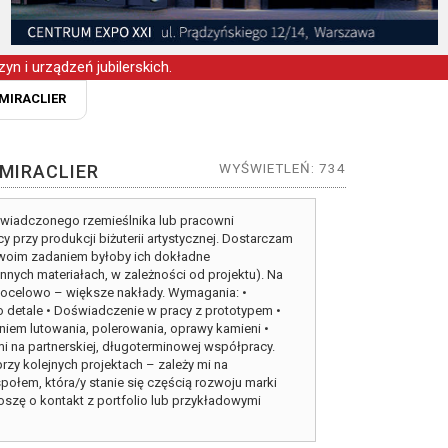
yn i urządzeń jubilerskich.
MIRACLIER
WYŚWIETLEŃ: 734
MIRACLIER
świadczonego rzemieślnika lub pracowni
cy przy produkcji biżuterii artystycznej. Dostarczam
Twoim zadaniem byłoby ich dokładne
nnych materiałach, w zależności od projektu). Na
docelowo – większe nakłady. Wymagania: •
o detale • Doświadczenie w pracy z prototypem •
iem lutowania, polerowania, oprawy kamieni •
 mi na partnerskiej, długoterminowej współpracy.
rzy kolejnych projektach – zależy mi na
połem, która/y stanie się częścią rozwoju marki
oszę o kontakt z portfolio lub przykładowymi