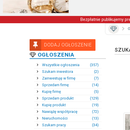
Bezpłatnie publikujemy pre
O
DODAJ OGŁOSZENIE
SZUK
OGŁOSZENIA
Wszystkie ogłoszenia
(357)
Szukam inwestora
(2)
Zainwestuję w firmę
(7)
Sprzedam firmę
(14)
Kupię firmę
(5)
Sprzedam produkt
(129)
Kupię produkt
(19)
Nawiążę współpracę
(72)
Nieruchomości
(13)
Szukam pracy
(34)