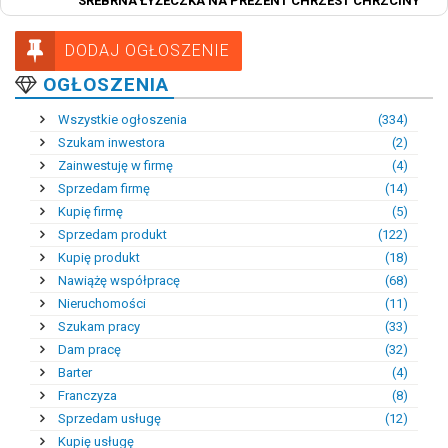
SREBRNA ŁYŻECZKA NA PREZENT CHRZEST CHRZCINY
DODAJ OGŁOSZENIE
OGŁOSZENIA
Wszystkie ogłoszenia
(334)
Szukam inwestora
(2)
Zainwestuję w firmę
(4)
Sprzedam firmę
(14)
Kupię firmę
(5)
Sprzedam produkt
(122)
Kupię produkt
(18)
Nawiążę współpracę
(68)
Nieruchomości
(11)
Szukam pracy
(33)
Dam pracę
(32)
Barter
(4)
Franczyza
(8)
Sprzedam usługę
(12)
Kupię usługę