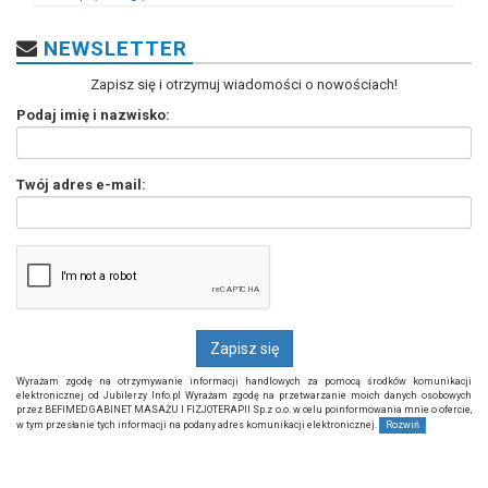
NEWSLETTER
Zapisz się i otrzymuj wiadomości o nowościach!
Podaj imię i nazwisko:
Twój adres e-mail:
Wyrażam zgodę na otrzymywanie informacji handlowych za pomocą środków komunikacji
elektronicznej od Jubilerzy Info.pl Wyrażam zgodę na przetwarzanie moich danych osobowych
przez BEFIMED GABINET MASAŻU I FIZJOTERAPII Sp.z o.o. w celu poinformowania mnie o ofercie,
w tym przesłanie tych informacji na podany adres komunikacji elektronicznej.
Rozwiń