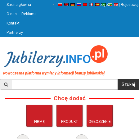
‹
›
Strona główna
Logowanie | Rejestracj
O nas
Reklama
Kontakt
Partnerzy
Nowoczesna platforma wymiany informacji branży jubilerskiej.
Chcę dodać
FIRMĘ
PRODUKT
OGŁOSZENIE