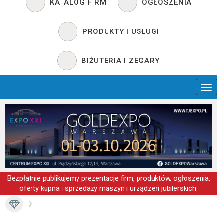
KATALOG FIRM
OGŁOSZENIA
PRODUKTY I USŁUGI
BIŻUTERIA I ZEGARY
Bezpłatnie publikujemy prezentacje firm, produktów, ogłoszenia,
oferty kupna i sprzedaży maszyn i urządzeń jubilerskich.