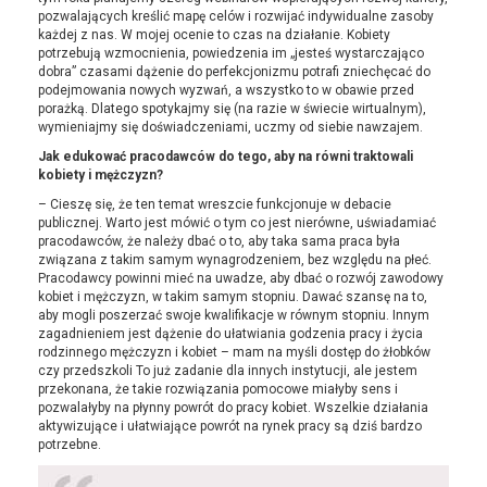
pozwalających kreślić mapę celów i rozwijać indywidualne zasoby
każdej z nas. W mojej ocenie to czas na działanie. Kobiety
potrzebują wzmocnienia, powiedzenia im „jesteś wystarczająco
dobra” czasami dążenie do perfekcjonizmu potrafi zniechęcać do
podejmowania nowych wyzwań, a wszystko to w obawie przed
porażką. Dlatego spotykajmy się (na razie w świecie wirtualnym),
wymieniajmy się doświadczeniami, uczmy od siebie nawzajem.
Jak edukować pracodawców do tego, aby na równi traktowali
kobiety i mężczyzn?
– Cieszę się, że ten temat wreszcie funkcjonuje w debacie
publicznej. Warto jest mówić o tym co jest nierówne, uświadamiać
pracodawców, że należy dbać o to, aby taka sama praca była
związana z takim samym wynagrodzeniem, bez względu na płeć.
Pracodawcy powinni mieć na uwadze, aby dbać o rozwój zawodowy
kobiet i mężczyzn, w takim samym stopniu. Dawać szansę na to,
aby mogli poszerzać swoje kwalifikacje w równym stopniu. Innym
zagadnieniem jest dążenie do ułatwiania godzenia pracy i życia
rodzinnego mężczyzn i kobiet – mam na myśli dostęp do żłobków
czy przedszkoli To już zadanie dla innych instytucji, ale jestem
przekonana, że takie rozwiązania pomocowe miałyby sens i
pozwalałyby na płynny powrót do pracy kobiet. Wszelkie działania
aktywizujące i ułatwiające powrót na rynek pracy są dziś bardzo
potrzebne.