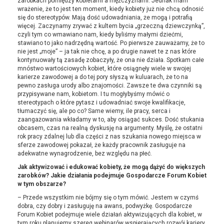
zarobkach pomiędzy kobietami a mężczyznami. Jednak mam
wrażenie, że to jest ten moment, kiedy kobiety już nie chcą odnosić
się do stereotypów. Mają dość udowadniania, że mogą i potrafią
więcej. Zaczynamy zrywać z kultem bycia „grzeczną dziewczynką”,
czyli tym co wmawiano nam, kiedy byliśmy małymi dziećmi,
stawiano to jako nadrzędną wartość. Po pierwsze zauważamy, że to
nie jest „moje” – ja tak nie chcę, a po drugie nawet te z nas które
kontynuowały tą zasadę zobaczyły, że ona nie działa. Spotkam całe
mnóstwo wartościowych kobiet, które osiągnęły wiele w swojej
karierze zawodowej a do tej pory słyszą w kuluarach, że to na
pewno zasługa urody albo znajomości. Zawsze te dwa czynniki są
przypisywane nam, kobietom. I tu mogłybyśmy mówić o
stereotypach o które pytasz i udowadniać swoje kwalifikacje,
tłumaczyć się, ale po co? Same wiemy, ile pracy, serca i
zaangażowania wkładamy w to, aby osiągać sukces. Dość stukania
obcasem, czas na realną dyskusję na argumenty. Myślę, że ostatni
rok pracy zdalnej lub dla części z nas szukania nowego miejsca w
sferze zawodowej pokazał, że każdy pracownik zasługuje na
adekwatne wynagrodzenie, bez względu na płeć.
Jak aktywizować i edukować kobiety, że mogą dążyć do większych
zarobków? Jakie działania podejmuje Gospodarcze Forum Kobiet
w tym obszarze?
– Przede wszystkim nie bójmy się o tym mówić. Jestem w czymś
dobra, czy dobry i zasługuję na awans, podwyżkę. Gospodarcze
Forum Kobiet podejmuje wiele działań aktywizujących dla kobiet, w
tym roku planujemy szereg webinarów wspierających rozwój kariery,