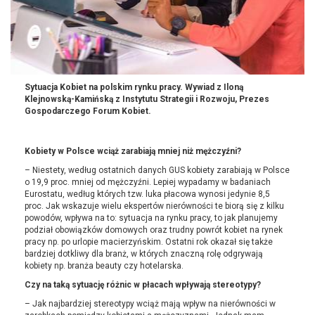
Sytuacja Kobiet na polskim rynku pracy. Wywiad z Iloną
Klejnowską-Kamińską z Instytutu Strategii i Rozwoju, Prezes
Gospodarczego Forum Kobiet.
Kobiety w Polsce wciąż zarabiają mniej niż mężczyźni?
– Niestety, według ostatnich danych GUS kobiety zarabiają w Polsce
o 19,9 proc. mniej od mężczyźni. Lepiej wypadamy w badaniach
Eurostatu, według których tzw. luka płacowa wynosi jedynie 8,5
proc. Jak wskazuje wielu ekspertów nierówności te biorą się z kilku
powodów, wpływa na to: sytuacja na rynku pracy, to jak planujemy
podział obowiązków domowych oraz trudny powrót kobiet na rynek
pracy np. po urlopie macierzyńskim. Ostatni rok okazał się także
bardziej dotkliwy dla branż, w których znaczną rolę odgrywają
kobiety np. branża beauty czy hotelarska.
Czy na taką sytuację różnic w płacach wpływają stereotypy?
– Jak najbardziej stereotypy wciąż mają wpływ na nierówności w