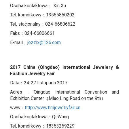
Osoba kontaktowa： Xin Xu
Tel. komórkowy：13555850202
Tel. stacjonalny：024-66806622
Faks：024-66806661
E-mail：
jezzlx@126.com
2017 China (Qingdao) International Jewelery &
Fashion Jewelry Fair
Data：24-27 listopada 2017
Adres：Qingdao International Convention and
Exhibition Center（Miao Ling Road on the 9th）
www：
http://www.hmjewelryfair.cn
Osoba kontaktowa：Qi Wang
Tel. komórkowy：18353269229