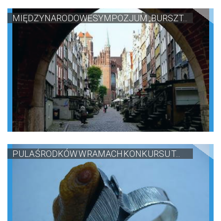
MIĘDZYNARODOWE SYMPOZJUM „BURSZT...
PULA ŚRODKÓW W RAMACH KONKURSU T...