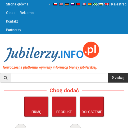
‹
›
Strona główna
Logowanie | Rejestracj
O nas
Reklama
Kontakt
Partnerzy
Nowoczesna platforma wymiany informacji branży jubilerskiej.
Chcę dodać
FIRMĘ
PRODUKT
OGŁOSZENIE