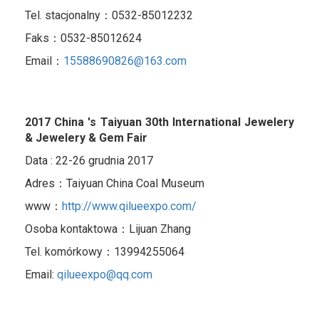
Tel. stacjonalny：0532-85012232
Faks：0532-85012624
Email：
15588690826@163.com
2017 China 's Taiyuan 30th International Jewelery
& Jewelery & Gem Fair
Data : 22-26 grudnia 2017
Adres：Taiyuan China Coal Museum
www：
http://www.qilueexpo.com/
Osoba kontaktowa：Lijuan Zhang
Tel. komórkowy：13994255064
Email:
qilueexpo@qq.com