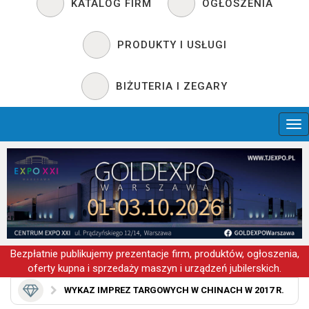
KATALOG FIRM
OGŁOSZENIA
PRODUKTY I USŁUGI
BIŻUTERIA I ZEGARY
Bezpłatnie publikujemy prezentacje firm, produktów, ogłoszenia,
oferty kupna i sprzedaży maszyn i urządzeń jubilerskich.
WYKAZ IMPREZ TARGOWYCH W CHINACH W 2017 R.