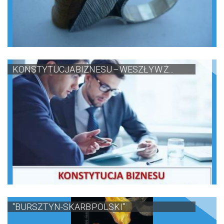
KONSTYTUCJA BIZNESU – WESZŁY W Ż...
"BURSZTYN-SKARB POLSKI"