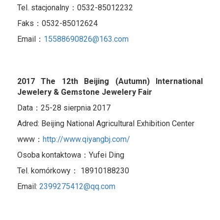
Tel. stacjonalny：0532-85012232
Faks：0532-85012624
Email：
15588690826@163.com
2017 The 12th Beijing (Autumn) International
Jewelery & Gemstone Jewelery Fair
Data：25-28 sierpnia 2017
Adred: Beijing National Agricultural Exhibition Center
www：
http://www.qiyangbj.com/
Osoba kontaktowa：Yufei Ding
Tel. komórkowy： 18910188230
Email:
2399275412@qq.com