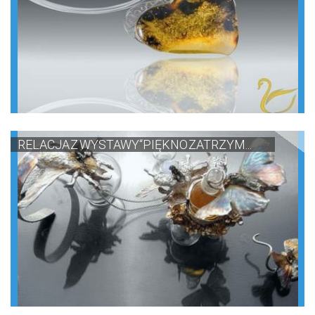
RELACJA Z WYSTAWY“PIĘKNO ZATRZYM...