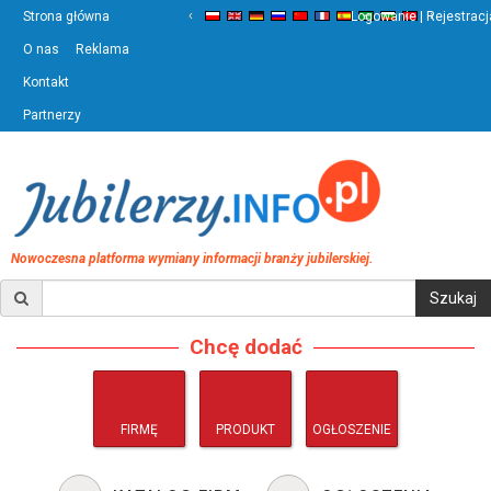
‹
›
Strona główna
Logowanie | Rejestracj
O nas
Reklama
Kontakt
Partnerzy
Nowoczesna platforma wymiany informacji branży jubilerskiej.
Chcę dodać
FIRMĘ
PRODUKT
OGŁOSZENIE