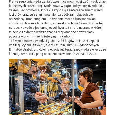
Pierwszego dnia wydarzenia uczestnicy mogli obejrzeć i wysłuchać
branżowych prezentacji. Dodatkowo w piątek odbyło się szkolenie z
zakresu e-commerce, które cieszyło się zainteresowaniem wśród
jubilerów oraz bursztynników, ale też osób zajmujących się
sprzedażą i marketingiem. Codziennie można było podziwiać
sposób szlifowania bursztynu, a nawet spróbować swoich sił w tej
sztuce. Nowością jesiennej edycji była też strefa napraw, w której
zupełnie za darmo wskrzeszano i przywracano dawny blask
pozostawionym w niej biżuteryjnym skarbom.
113 wystawców odwiedzili goście z 36 krajów, m.in. z Hiszpanii,
Wielkiej Brytanii, Szwecji, ale też z Chin, Turcji i Zjednoczonych
Emiratów Arabskich. Kolejna edycja już teraz zapowiada się jeszcze
liczniej. AMBERIF Spring odbędzie się w dniach 21-23.03.2024.