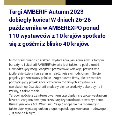
Targi AMBERIF Autumn 2023
dobiegły końca! W dniach 26-28
października w AMBEREXPO ponad
110 wystawców z 10 krajów spotkało
się z gośćmi z blisko 40 krajów.
Mimo branżowego charakteru wydarzenia, jesienna edycja targów
bursztynu i biżuterii AMBERIF otwarta jest także na publiczność.
Odwiedzający mogli obejrzeć premierowe kolekcje, prawdziwie
jubilerskie dzieła i bursztyn w najróżniejszych odsłonach. Swoje
projekty prezentowały polskie i zagraniczne firmy, ale też młodzi
początkujący projektanci i czołówka rodzimych artystów. Na
stoiskach oprócz biżuterii znalazły się też produkty dekoracyjne i
rzeźby, a także meble.
Targowi goście z zainteresowaniem przyglądali się także wystawom
biżuterii zorganizowanym przez Międzynarodowe Stowarzyszenie
Bursztynników i ASP Wrocław. Przejść obojętnie nie można było
także obok wystawy sukien z ogólnopolskiego konkursu modowego
,,Czarne na białym”.