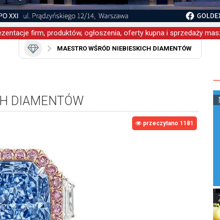
zentacje firm, produktów, ogłoszenia, oferty kupna i sprzedaży masz
MAESTRO WŚRÓD NIEBIESKICH DIAMENTÓW
CH DIAMENTÓW
przeczytano 1181