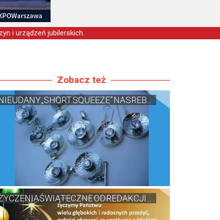
yn i urządzeń jubilerskich.
Zobacz też
NIEUDANY „SHORT SQUEEZE” NA SREB...
ŻYCZENIA ŚWIĄTECZNE OD REDAKCJI ...