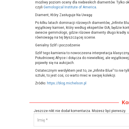
możliwy poziom oceny dla niebieskich diamentów. Tylko o
czyli
Gemological Institute of America
.
Diament, Który Zasługuje Na Uwagę
Po kilku latach dominacji różowych diamentów, „Infinite B
wyjątkowy kamień, który według ekspertów GIA, będzie k
świecie gemmologii, gdzie różowe diamenty długo kradły sho
równowagę na tej błyszczącej scenie.
Genialny Szlif i poczodzenie
Szlif tego kamienia to nowoczesna interpretacja klasyczny
Południowej Afryce i dołącza do niewielkiej, ale wyjątkow
pojawiły się na aukcjach.
Ostatecznym werdyktem jest to, że „Infinite Blue” to nie t
sztuki, to jest coś, co warto mieć w swojej kolekcji.
Żródło:
https://blog.michelson.pl
Ko
Jeszcze nikt nie dodał komentarza. Możesz być pierwszy.