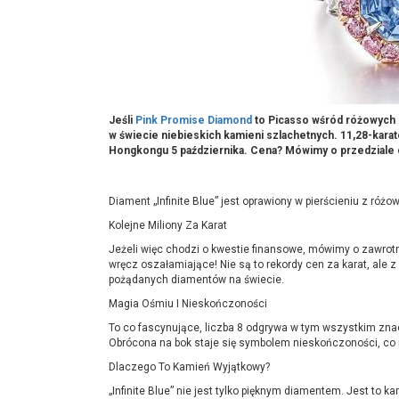
Jeśli
Pink Promise Diamond
to Picasso wśród różowych di
w świecie niebieskich kamieni szlachetnych. 11,28-kara
Hongkongu 5 października. Cena? Mówimy o przedziale od 
Diament „Infinite Blue” jest oprawiony w pierścieniu z ró
Kolejne Miliony Za Karat
Jeżeli więc chodzi o kwestie finansowe, mówimy o zawrotn
wręcz oszałamiające! Nie są to rekordy cen za karat, ale z p
pożądanych diamentów na świecie.
Magia Ośmiu I Nieskończoności
To co fascynujące, liczba 8 odgrywa w tym wszystkim znac
Obrócona na bok staje się symbolem nieskończoności, co 
Dlaczego To Kamień Wyjątkowy?
„Infinite Blue” nie jest tylko pięknym diamentem. Jest to 