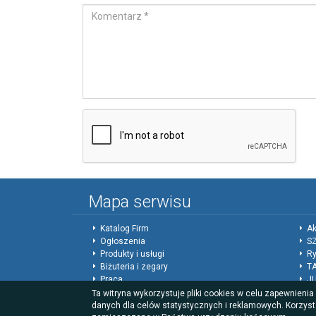
Mapa serwisu
Katalog Firm
Ak
Ogłoszenia
SZ
Produkty i usługi
Ry
Biżuteria i zegary
T
Praca
J
Forum
Ed
Ta witryna wykorzystuje pliki cookies w celu zapewnieni
Giełda
Ko
danych dla celów statystycznych i reklamowych. Korzyst