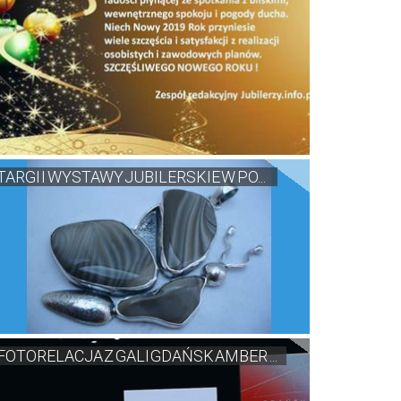
TARGI I WYSTAWY JUBILERSKIE W PO...
FOTORELACJA Z GALI GDAŃSK AMBER ...