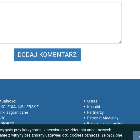
tualności
O nas
KOLENIA JUBILERSKIE
Kontakt
nki zagraniczne
Partnerzy
ARGI
Patronat Medialny
UNIORZY
Polityka prywatności
ukacja
Regulamin
a wygody przy korzystaniu z serwisu oraz zbierania anonimowych
nkursy
Reklama
anie z witryny bez zmiany ustawień dot. cookies oznacza, że będą one