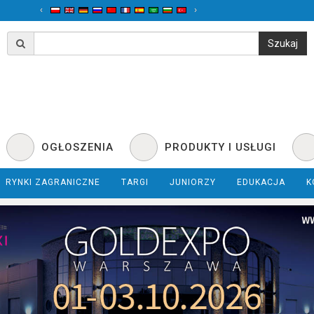
‹
›
OGŁOSZENIA
PRODUKTY I USŁUGI
RYNKI ZAGRANICZNE
TARGI
JUNIORZY
EDUKACJA
K