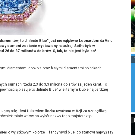
amentów, to „Infinite Blue” jest niewątpliwie Leonardem da Vinci
towy diament zostanie wystawiony na aukcji Sotheby’s w
26 do 37 milionów dolarów. O, tak, to nie jest byle co!
żowymi diamentami dookoła oraz białymi diamentami po bokach.
ych sumach rzędu 2,3 do 3,3 miliona dolarów za jeden karat. To
ewnością plasuje to „Infinite Blue” w elitarnym klubie najbardziej
zącą rolę. Jest to bowiem liczba uważana w Azji za szczęśliwą.
również miało wpływ na wybór nazwy tego majstersztyku.
kamień o wyjątkowym kolorze – fancy vivid blue, co stanowi najwyższy