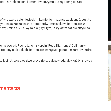
koło 1% niebieskich diamentów otrzymuje taką ocenę od GIA,
lue” wreszcie daje niebieskim kamieniom szansę zabłysnąć. Jest to
ontynuować zaskakiwanie koneserów i miłośników diamentów. W
w, „Infinite Blue” wydaje się być tym, który ostatecznie przywróci
ch proporcji. Pochodzi on z kopalni Petra Diamonds’ Cullinan w
ej, rodziny niebieskich diamentów ważących ponad 10 karatów, które
ylko klejnot, to prawdziwe arcydzieło. Jak powiedziałby każdy znawca
mentarze