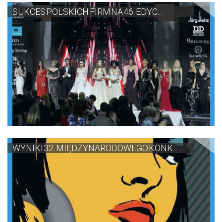
SUKCES POLSKICH FIRM NA 46. EDYC...
WYNIKI 32. MIĘDZYNARODOWEGO KONK...