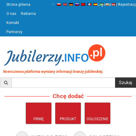
‹
›
Strona główna
Logowanie | Rejestracj
O nas
Reklama
Kontakt
Partnerzy
Nowoczesna platforma wymiany informacji branży jubilerskiej.
Chcę dodać
FIRMĘ
PRODUKT
OGŁOSZENIE