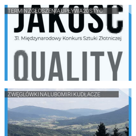
TERMIN ZGŁOSZENIA UPŁYWA 20 STYC...
Z WĘGLÓWKI NA LUBOMIR I KUDŁACZE