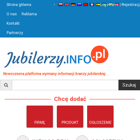
‹
›
Strona główna
Logowanie | Rejestracj
O nas
Reklama
Kontakt
Partnerzy
Nowoczesna platforma wymiany informacji branży jubilerskiej.
Chcę dodać
FIRMĘ
PRODUKT
OGŁOSZENIE