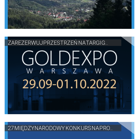
ZAREZERWUJ PRZESTRZEŃ NA TARGI G...
27 MIĘDZYNARODOWY KONKURS NA PRO...