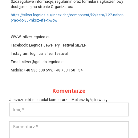
Szczegółowe informacje, regulamin oraz formularz zgłoszeniowy
dostępne są na stronie Organizatora:
https://silver.legnica.eu/index.php/component/k2/item/127-nabor-
prac-do-33-mksz-efekt-wow
WWW: silver.legnica.eu
Facebook: Legnica Jewellery Festival SILVER
Instagram: legnica_silver_festival
Email: silver@galeria.legnica.eu
Mobile: +48 535 600 599; +48 733 150 154
Komentarze
Jeszcze nikt nie dodał komentarza. Możesz być pierwszy.