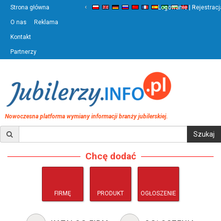
‹
›
Strona główna
Logowanie | Rejestracj
O nas
Reklama
Kontakt
Partnerzy
Nowoczesna platforma wymiany informacji branży jubilerskiej.
Chcę dodać
FIRMĘ
PRODUKT
OGŁOSZENIE