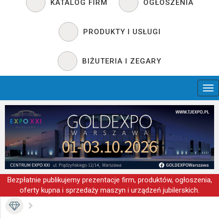
KATALOG FIRM
OGŁOSZENIA
PRODUKTY I USŁUGI
BIŻUTERIA I ZEGARY
Bezpłatnie publikujemy prezentacje firm, produktów, ogłoszenia,
oferty kupna i sprzedaży maszyn i urządzeń jubilerskich.