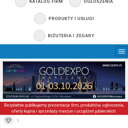
KATALOG FIRM
OGŁOSZENIA
PRODUKTY I USŁUGI
BIŻUTERIA I ZEGARY
Bezpłatnie publikujemy prezentacje firm, produktów, ogłoszenia,
oferty kupna i sprzedaży maszyn i urządzeń jubilerskich.