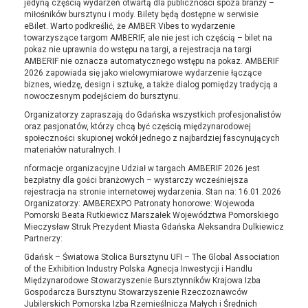
jedyną częścią wydarzeń otwartą dla publiczności spoza branży –
miłośników bursztynu i mody. Bilety będą dostępne w serwisie
eBilet. Warto podkreślić, że AMBER Vibes to wydarzenie
towarzyszące targom AMBERIF, ale nie jest ich częścią – bilet na
pokaz nie uprawnia do wstępu na targi, a rejestracja na targi
AMBERIF nie oznacza automatycznego wstępu na pokaz. AMBERIF
2026 zapowiada się jako wielowymiarowe wydarzenie łączące
biznes, wiedzę, design i sztukę, a także dialog pomiędzy tradycją a
nowoczesnym podejściem do bursztynu.
Organizatorzy zapraszają do Gdańska wszystkich profesjonalistów
oraz pasjonatów, którzy chcą być częścią międzynarodowej
społeczności skupionej wokół jednego z najbardziej fascynujących
materiałów naturalnych. I
nformacje organizacyjne Udział w targach AMBERIF 2026 jest
bezpłatny dla gości branżowych – wystarczy wcześniejsza
rejestracja na stronie internetowej wydarzenia. Stan na: 16.01.2026
Organizatorzy: AMBEREXPO Patronaty honorowe: Wojewoda
Pomorski Beata Rutkiewicz Marszałek Województwa Pomorskiego
Mieczysław Struk Prezydent Miasta Gdańska Aleksandra Dulkiewicz
Partnerzy:
Gdańsk – Światowa Stolica Bursztynu UFI – The Global Association
of the Exhibition Industry Polska Agnecja Inwestycji i Handlu
Międzynarodowe Stowarzyszenie Bursztynników Krajowa Izba
Gospodarcza Bursztynu Stowarzyszenie Rzeczoznawców
Jubilerskich Pomorska Izba Rzemieślnicza Małych i Średnich