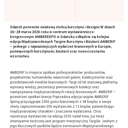
Gdańsk ponownie światową stolicą bursztynu i designu W dniach
26–28 marca 2026 roku w centrum wystawienniczo-
kongresowym AMBEREXPO w Gdańsku odbędzie się kolejna
edycja Międzynarodowych Targów Bursztynu i Biżuterii AMBERIF
– jednego z najważniejszych wydarzeń branżowych w Europie,
poświęconych bursztynowi, biżuterii oraz nowoczesnemu
wzornictwu.
AMBERIF to miejsce spotkań profesjonalistów: producentów,
projektantów, hurtowników, właścicieli galerii, kolekcjonerów oraz
przedstawicieli mediów branżowych. Targi od lat stanowią platformę
wymiany wiedzy, prezentacji premierowych kolekcji oraz
nawiązywania międzynarodowych relacji biznesowych. AMBERIF –
przestrzeń spotkań branży Poprzednia edycja targów AMBERIF
Spring przyciągnęła 2300 gości branżowych z 38 krajów, a swoje
oferty zaprezentowało 205 wystawców z 12 krajów, potwierdzając
międzynarodowy charakter i znaczenie wydarzenia. Choć
rejestracja wystawców na edycję 2026 nadal trwa, już teraz
intensywnie tworzony jest program merytoryczny Targów. Jednym z
jego kluczowych punktów będzie seminarium Międzynarodowego