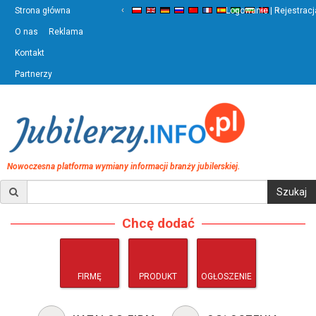
‹
›
Strona główna
Logowanie | Rejestracj
O nas
Reklama
Kontakt
Partnerzy
Nowoczesna platforma wymiany informacji branży jubilerskiej.
Chcę dodać
FIRMĘ
PRODUKT
OGŁOSZENIE