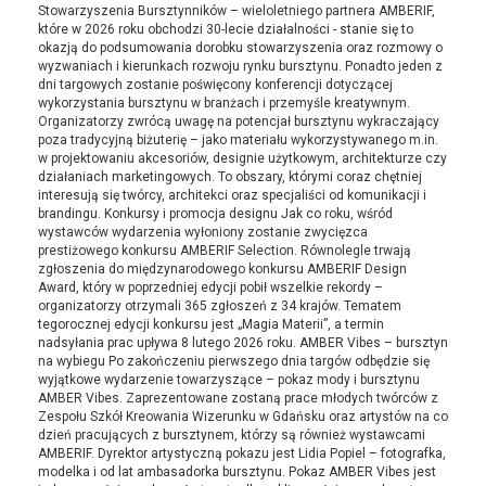
Stowarzyszenia Bursztynników – wieloletniego partnera AMBERIF,
które w 2026 roku obchodzi 30-lecie działalności - stanie się to
okazją do podsumowania dorobku stowarzyszenia oraz rozmowy o
wyzwaniach i kierunkach rozwoju rynku bursztynu. Ponadto jeden z
dni targowych zostanie poświęcony konferencji dotyczącej
wykorzystania bursztynu w branżach i przemyśle kreatywnym.
Organizatorzy zwrócą uwagę na potencjał bursztynu wykraczający
poza tradycyjną biżuterię – jako materiału wykorzystywanego m.in.
w projektowaniu akcesoriów, designie użytkowym, architekturze czy
działaniach marketingowych. To obszary, którymi coraz chętniej
interesują się twórcy, architekci oraz specjaliści od komunikacji i
brandingu. Konkursy i promocja designu Jak co roku, wśród
wystawców wydarzenia wyłoniony zostanie zwycięzca
prestiżowego konkursu AMBERIF Selection. Równolegle trwają
zgłoszenia do międzynarodowego konkursu AMBERIF Design
Award, który w poprzedniej edycji pobił wszelkie rekordy –
organizatorzy otrzymali 365 zgłoszeń z 34 krajów. Tematem
tegorocznej edycji konkursu jest „Magia Materii”, a termin
nadsyłania prac upływa 8 lutego 2026 roku. AMBER Vibes – bursztyn
na wybiegu Po zakończeniu pierwszego dnia targów odbędzie się
wyjątkowe wydarzenie towarzyszące – pokaz mody i bursztynu
AMBER Vibes. Zaprezentowane zostaną prace młodych twórców z
Zespołu Szkół Kreowania Wizerunku w Gdańsku oraz artystów na co
dzień pracujących z bursztynem, którzy są również wystawcami
AMBERIF. Dyrektor artystyczną pokazu jest Lidia Popiel – fotografka,
modelka i od lat ambasadorka bursztynu. Pokaz AMBER Vibes jest