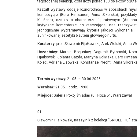
tegorocznej selekcji, która liczy ponad 100 obiektów biżute
Kształt wystawy oddaje różnorodność w sposobach myśle
kompozycje (Eero Hintsanen, Anna Sikorska), przykłady
Kalińska), ozdoby o charakterze figuratywnym (Adrian
krytyczne komentarze do otaczającej nas rzeczywist
jednogłośnie wybrzmiewają kryteria jakości wykonania 
zunifikowanej estetyki biżuterii głównego nurtu.
Kuratorzy:
prof. Sławomir Fijałkowski, Arek Wolski, Anna W
Uczestnicy:
Marcin Bogusław, Bogumił Bytomski, Norm
Fijałkowski, Jolanta Gazda, Martyna Golińska, Eero Hints
Kolec, Adriana Lisowska, Konstanze Prechtl, Anna Sikorska
Termin wystawy:
21.05. – 30.06.2026
Wernisaż:
21.05. | godz. 19:00
Miejsce:
Galeria Pokój Śniadań (ul. Hoża 51, Warszawa)
01
Sławomir Fijałkowski, naszyjnik z kolekcji “BRIOLETTE”, 