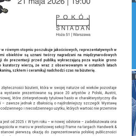
óry w równym stopniu poszukuje jakościowych, reprezentatywnych w
torami obiektów są uznani twórcy nagradzani na międzynarodowych
ji do prezentacji przed publiką wykraczającą poza wąskie grono
go kuratorzy wierzą, że wraz z obserwowanym w ostatnich latach
kaniną, szkłem i ceramiką) nadchodzi czas na
biżuterię
.
o zbyteczności biżuterii, która w swojej naturze od wieków pozostaje
a wystawie prezentowane są prace 20 artystów z Polski, Austrii,
udniowej, które zinterpretowały tytułowe hasło w charakterystyczny dla
iki – zawsze jednak z dbałością o najdrobniejszy szczegół. Wystawę
w codziennego i niecodziennego użytku, których wartość nie przeminie
na jest od 2025 r. W tym roku – w nowej odsłonie – zadebiutowała ona
agościła w marcu w prestiżowej sekcji Frame na targach Handwerk &
tanowi pierwszą okazję do zaprezentowania polskiej publiczności