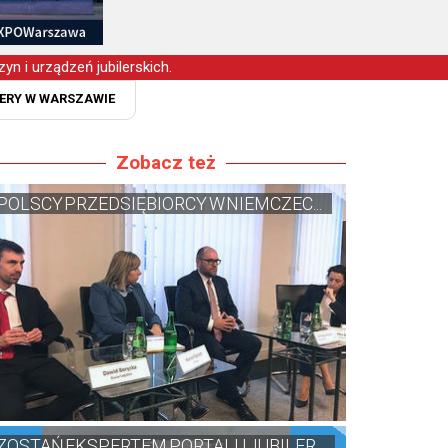
yn i urządzeń jubilerskich.
ERY W WARSZAWIE
Zobacz też
POLSCY PRZEDSIĘBIORCY W NIEMCZEC...
ZOSTAŃ EKSPERTEM PORTALU JUBILER...