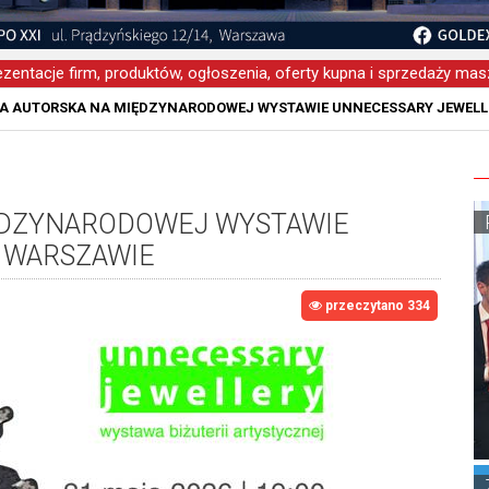
zentacje firm, produktów, ogłoszenia, oferty kupna i sprzedaży masz
IA AUTORSKA NA MIĘDZYNARODOWEJ WYSTAWIE UNNECESSARY JEWELL
IĘDZYNARODOWEJ WYSTAWIE
 WARSZAWIE
przeczytano 334