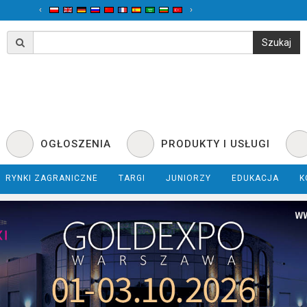
‹
›
OGŁOSZENIA
PRODUKTY I USŁUGI
RYNKI ZAGRANICZNE
TARGI
JUNIORZY
EDUKACJA
K