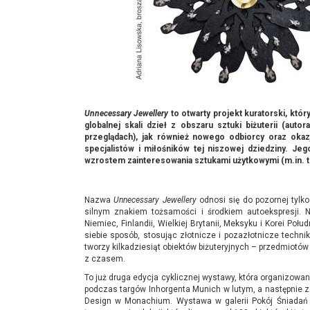
Unnecessary Jewellery
to otwarty projekt kuratorski, kt
globalnej skali dzieł z obszaru sztuki biżuterii (au
przeglądach), jak również nowego odbiorcy oraz okaz
specjalistów i miłośników tej niszowej dziedziny. Je
wzrostem zainteresowania sztukami użytkowymi (m.in. t
Nazwa
Unnecessary Jewellery
odnosi się do pozornej tylk
silnym znakiem tożsamości i środkiem autoekspresji. N
Niemiec, Finlandii, Wielkiej Brytanii, Meksyku i Korei Poł
siebie sposób, stosując złotnicze i pozazłotnicze techn
tworzy kilkadziesiąt obiektów biżuteryjnych – przedmiotó
z czasem.
To już druga edycja cyklicznej wystawy, która organizowa
podczas targów Inhorgenta Munich w lutym, a następnie z
Design w Monachium. Wystawa w galerii Pokój Śniadań s