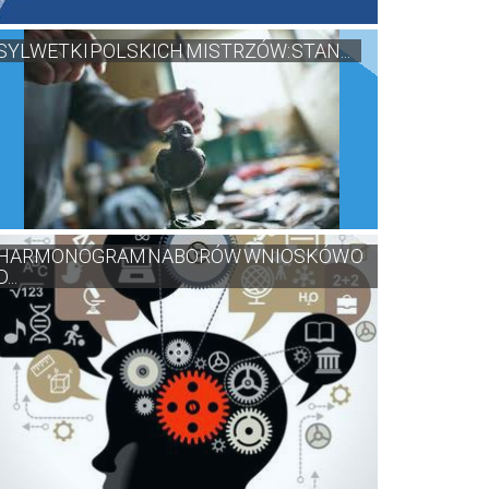
SYLWETKI POLSKICH MISTRZÓW: STAN...
HARMONOGRAM NABORÓW WNIOSKÓW O
D...