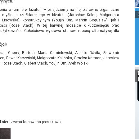
ryjnych.
nia o formie w biżuterii – znajdziemy na niej zarówno organiczne
 myślenia rzeźbiarskiego w biżuterii (Jarosław Kolec, Małgorzata
a Lisowska), konstrukcyjnym (Youjin Um, Marcin Bogusław), jak i
ości (Rose Stach). W tej barwnej mozaice kilkudziesięciu prac
i użytkowości. Całościowo wystawa stanowi mocną alternatywę dla
ójcik
an Cherry, Bartosz Maria Chmielewski, Alberto Dávila, Sławomir
anen, Paweł Kaczyński, Małgorzata Kalińska, Orsolya Karman, Jarosław
, Rose Stach, Gisbert Stach, Youjin Um, Arek Wolski.
stal nierdzewna farbowana proszkowo