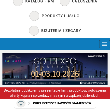
KATALOG FIRM
OGŁOSZENIA
PRODUKTY I USŁUGI
BIŻUTERIA I ZEGARY
Bezpłatnie publikujemy prezentacje firm, produktów, ogłoszenia,
oferty kupna i sprzedaży maszyn i urządzeń jubilerskich.
KURS RZECZOZNAWCÓW DIAMENTÓW