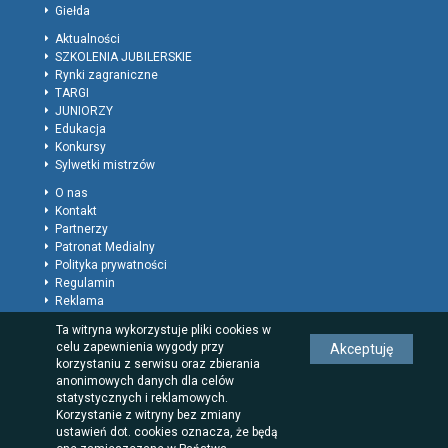
Giełda
Aktualności
SZKOLENIA JUBILERSKIE
Rynki zagraniczne
TARGI
JUNIORZY
Edukacja
Konkursy
Sylwetki mistrzów
O nas
Kontakt
Partnerzy
Patronat Medialny
Polityka prywatności
Regulamin
Reklama
Rodzaje wpisów dla firm
Ta witryna wykorzystuje pliki cookies w
celu zapewnienia wygody przy
Akceptuję
korzystaniu z serwisu oraz zbierania
anonimowych danych dla celów
statystycznych i reklamowych.
Korzystanie z witryny bez zmiany
ustawień dot. cookies oznacza, że będą