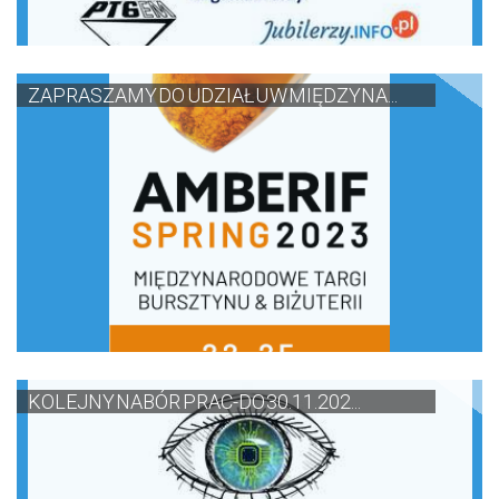
ZAPRASZAMY DO UDZIAŁU W MIĘDZYNA...
KOLEJNY NABÓR PRAC-DO 30.11.202...