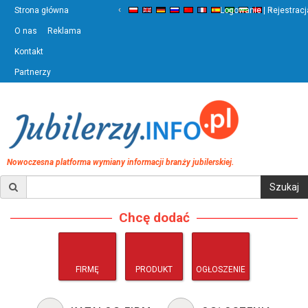
‹
›
Strona główna
Logowanie | Rejestracj
O nas
Reklama
Kontakt
Partnerzy
Nowoczesna platforma wymiany informacji branży jubilerskiej.
Chcę dodać
FIRMĘ
PRODUKT
OGŁOSZENIE