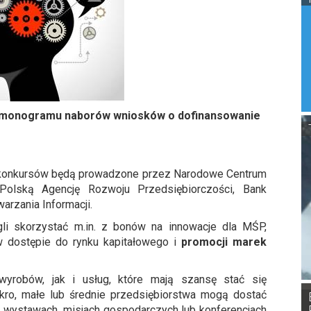
armonogramu naborów wniosków o dofinansowanie
konkursów będą prowadzone przez Narodowe Centrum
Polską Agencję Rozwoju Przedsiębiorczości, Bank
rzania Informacji.
li skorzystać m.in. z bonów na innowacje dla MŚP,
w dostępie do rynku kapitałowego i
promocji marek
yrobów, jak i usług, które mają szansę stać się
kro, małe lub średnie przedsiębiorstwa mogą dostać
h, wystawach, misjach gospodarczych lub konferencjach