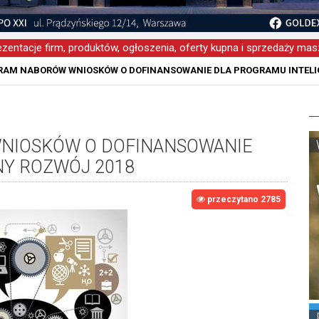
zentacje firm, produktów, ogłoszenia, oferty kupna i sprzedaży masz
M NABORÓW WNIOSKÓW O DOFINANSOWANIE DLA PROGRAMU INTELI
IOSKÓW O DOFINANSOWANIE
NY ROZWÓJ 2018
przeczytano 2785