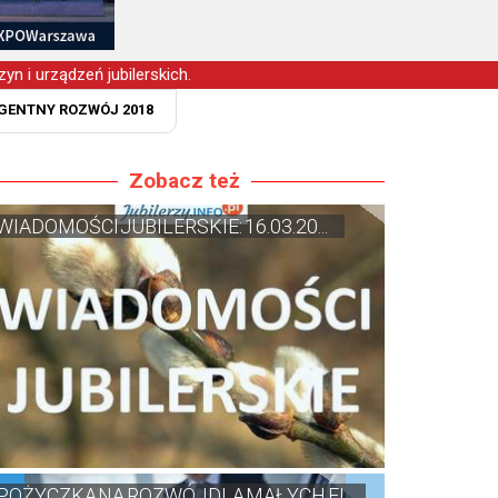
yn i urządzeń jubilerskich.
GENTNY ROZWÓJ 2018
Zobacz też
WIADOMOŚCI JUBILERSKIE: 16.03.20...
POŻYCZKA NA ROZWÓJ DLA MAŁYCH FI...