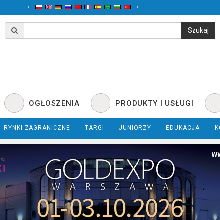
‹
›
OGŁOSZENIA
PRODUKTY I USŁUGI
RYNKI ZAGRANICZNE
TARGI
JUNIORZY
EDUKACJA
K