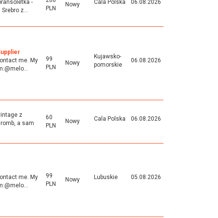
200
ransoletka -
Cala Polska
06.08.2026
Nowy
PLN
Srebro z...
upplier
Kujawsko-
99
 contact me. My
06.08.2026
Nowy
pomorskie
PLN
m:@melo...
vintage z
60
Cala Polska
06.08.2026
Nowy
 romb, a sam
PLN
99
 contact me. My
Lubuskie
05.08.2026
Nowy
PLN
m:@melo...