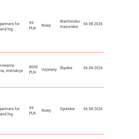
s
Warmińsko-
99
partners for
06.08.2026
Nowy
mazurskie
PLN
and hig...
erowania
8000
Śląskie
06.08.2026
Używany
a, instrukcje
PLN
99
partners for
Opolskie
06.08.2026
Nowy
PLN
and hig...