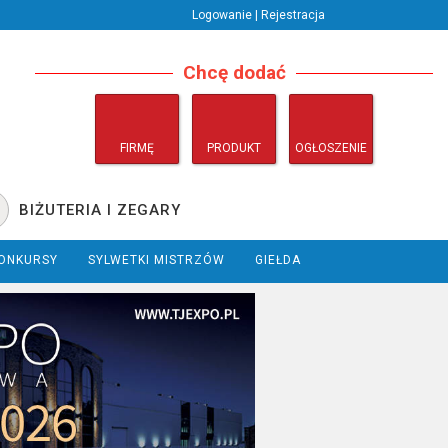
Logowanie | Rejestracja
Chcę dodać
FIRMĘ
PRODUKT
OGŁOSZENIE
BIŻUTERIA I ZEGARY
ONKURSY
SYLWETKI MISTRZÓW
GIEŁDA