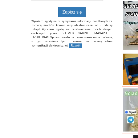
Wyrażam zgodę na otrzymywanie informacji handlowych za
pomocą środków komunikacji elektronicznej od Jubilerzy
Info.pl Wyrażam zgodę na przetwarzanie moich danych
osobowych przez BEFIMED GABINET MASAŻU I
FIZJOTERAPII Sp.z o.o. w celu poinformowania mnie o ofercie,
w tym przesłanie tych informacji na podany adres
komunikacji elektronicznej.
Rozwiń