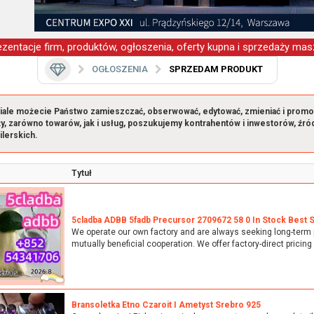
zentacje firm, produktów, ogłoszenia, oferty kupna i sprzedaży masz
OGŁOSZENIA
SPRZEDAM PRODUKT
iale możecie Państwo zamieszczać, obserwować, edytować, zmieniać i promowa
y, zarówno towarów, jak i usług, poszukujemy kontrahentów i inwestorów, źród
ilerskich.
Tytuł
5cladba ADBB 5fadb Precursor 2709672 58 0 In Stock Best S
We operate our own factory and are always seeking long-term 
mutually beneficial cooperation. We offer factory-direct pricing 
Bransoletka Etno Czaroit I Ametyst Srebro 925