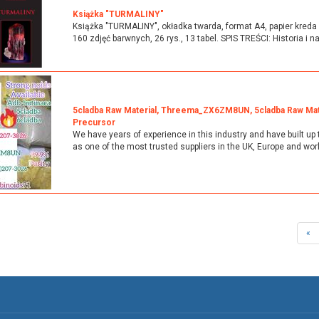
Książka "TURMALINY"
Książka "TURMALINY", okładka twarda, format A4, papier kreda 1
160 zdjęć barwnych, 26 rys., 13 tabel. SPIS TREŚCI: Historia i n
5cladba Raw Material, Threema_ZX6ZM8UN, 5cladba Raw Mat
Precursor
We have years of experience in this industry and have built up 
as one of the most trusted suppliers in the UK, Europe and worl
«