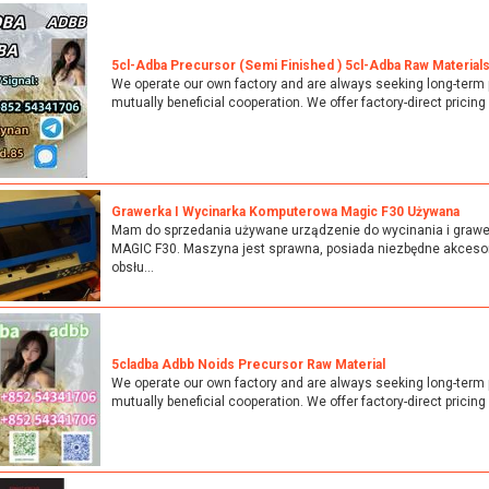
5cl-Adba Precursor (semi Finished ) 5cl-Adba Raw Material
We operate our own factory and are always seeking long-term 
mutually beneficial cooperation. We offer factory-direct pricing 
Grawerka I Wycinarka Komputerowa Magic F30 Używana
Mam do sprzedania używane urządzenie do wycinania i graw
MAGIC F30. Maszyna jest sprawna, posiada niezbędne akcesori
obsłu...
5cladba Adbb Noids Precursor Raw Material
We operate our own factory and are always seeking long-term 
mutually beneficial cooperation. We offer factory-direct pricing 