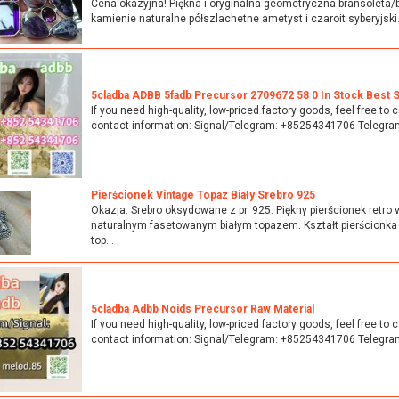
Cena okazyjna! Piękna i oryginalna geometryczna bransoleta/b
kamienie naturalne półszlachetne ametyst i czaroit syberyjski. 
5cladba ADBB 5fadb Precursor 2709672 58 0 In Stock Best S
If you need high-quality, low-priced factory goods, feel free to
contact information: Signal/Telegram: +85254341706 Telegra
Pierścionek Vintage Topaz Biały Srebro 925
Okazja. Srebro oksydowane z pr. 925. Piękny pierścionek retro 
naturalnym fasetowanym białym topazem. Kształt pierścionka
top...
5cladba Adbb Noids Precursor Raw Material
If you need high-quality, low-priced factory goods, feel free to
contact information: Signal/Telegram: +85254341706 Telegra