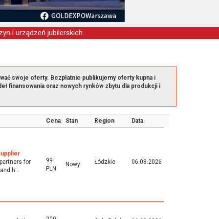
yn i urządzeń jubilerskich.
ć swoje oferty. Bezpłatnie publikujemy oferty kupna i
eł finansowania oraz nowych rynków zbytu dla produkcji i
Cena
Stan
Region
Data
upplier
99
partners for
Łódzkie
06.08.2026
Nowy
PLN
and h...