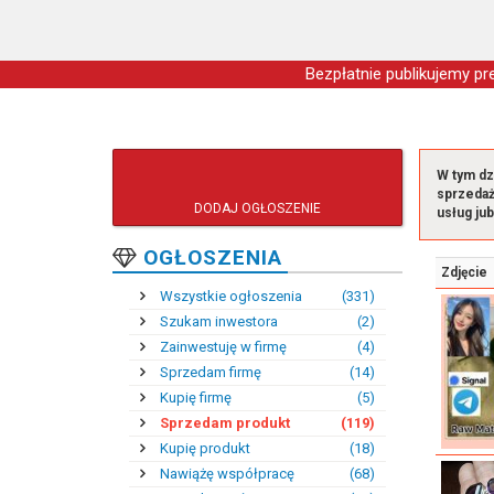
Bezpłatnie publikujemy pre
W tym dz
sprzedaż
DODAJ OGŁOSZENIE
usług jub
OGŁOSZENIA
Zdjęcie
Wszystkie ogłoszenia
(331)
Szukam inwestora
(2)
Zainwestuję w firmę
(4)
Sprzedam firmę
(14)
Kupię firmę
(5)
Sprzedam produkt
(119)
Kupię produkt
(18)
Nawiążę współpracę
(68)