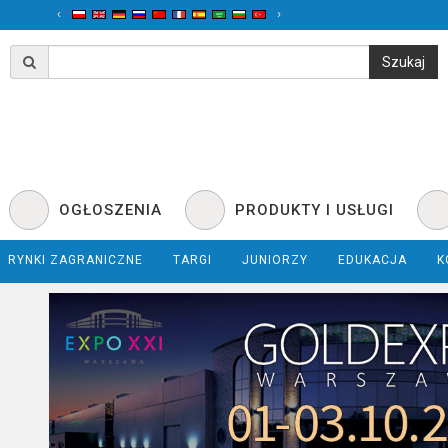
‹
›
OGŁOSZENIA
PRODUKTY I USŁUGI
RYNKI ZAGRANICZNE
TARGI
JUNIORZY
EDUKACJA
K