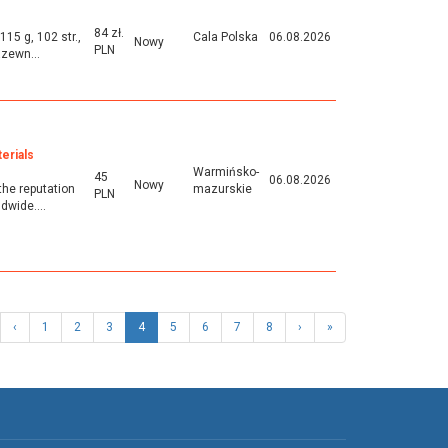
84 zł.
15 g, 102 str.,
Cala Polska
06.08.2026
Nowy
PLN
azewn...
erials
Warmińsko-
45
06.08.2026
Nowy
the reputation
mazurskie
PLN
dwide....
‹
1
2
3
4
5
6
7
8
›
»