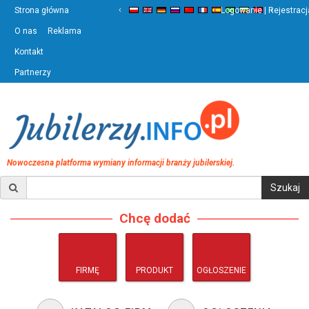
‹
›
Strona główna
Logowanie | Rejestracj
O nas
Reklama
Kontakt
Partnerzy
Nowoczesna platforma wymiany informacji branży jubilerskiej.
Chcę dodać
FIRMĘ
PRODUKT
OGŁOSZENIE