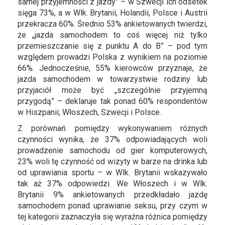
samej przyjemności z jazdy” – w Szwecji ich odsetek
sięga 73%, a w Wlk. Brytanii, Holandii, Polsce i Austrii
przekracza 60%. Średnio 53% ankietowanych twierdzi,
że „jazda samochodem to coś więcej niż tylko
przemieszczanie się z punktu A do B” – pod tym
względem prowadzi Polska z wynikiem na poziomie
66%. Jednocześnie, 55% kierowców przyznaje, że
jazda samochodem w towarzystwie rodziny lub
przyjaciół może być „szczególnie przyjemną
przygodą” – deklaruje tak ponad 60% respondentów
w Hiszpanii, Włoszech, Szwecji i Polsce.
Z porównań pomiędzy wykonywaniem różnych
czynności wynika, że 37% odpowiadających woli
prowadzenie samochodu od gier komputerowych,
23% woli tę czynność od wizyty w barze na drinka lub
od uprawiania sportu – w Wlk. Brytanii wskazywało
tak aż 37% odpowiedzi. We Włoszech i w Wlk.
Brytanii 9% ankietowanych przedkładało jazdę
samochodem ponad uprawianie seksu, przy czym w
tej kategorii zaznaczyła się wyraźna różnica pomiędzy