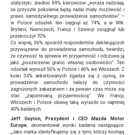
statystyki: średnio 69% kierowców „wyraża nadzieję,
że przyszłe pokolenia będą nadal miały możliwość i
prawo samodzielnego prowadzenia samochodów” –
w Polsce odsetek ten sięgnął aż 74%, a w Wlk.
Brytanii, Niemczech, Francji i Szwecji osiągnął lub
przekroczył 70%.
Co więcej, 36% spośród respondentów deklarujących
przywiązanie do prowadzenia samochodu, twierdzi,
że czynność ta sprawia im przyjemność i odczuwa ją
jako „poszerzenie granic własnej osobowości”. Ten
odsetek wynosił 56% w Polsce i 46% we Włoszech. Z
kolei 34% ankietowanych zgadza się z opinią, że
prowadzenie samochodu należy do czynności
zagrożonych zakazaniem i za pewien czas może się
stać „zapomnianą przyjemnością”. We Francji,
Włoszech i Polsce obawę taką wyraziło co najmniej
40% badanych.
Jeff Guyton, Prezydent i CEO Mazda Motor
Europe
, skomentował wyniki badania następująco:
„Jako marka identyfikujemy się z tymi, którzy kochają