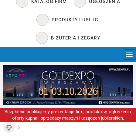
KATALOG FIRM
OGŁOSZENIA
PRODUKTY I USŁUGI
BIŻUTERIA I ZEGARY
Bezpłatnie publikujemy prezentacje firm, produktów, ogłoszenia,
oferty kupna i sprzedaży maszyn i urządzeń jubilerskich.