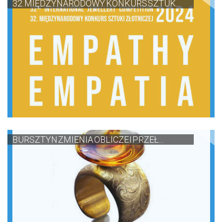
32. MIĘDZYNARODOWY KONKURS SZTUK...
BURSZTYN ZMIENIA OBLICZE I PRZEŁ...