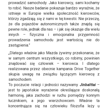
prowadzić samochody. Jako kierowcy, sami kochamy
to robić. Nasze badanie pokazuje bardzo wyraźnie, że
istnieje w Europie wielka społeczność kierowców,
którzy zgadzają się z nami w tej kwestii. Nie przeczę,
że dla pojazdów autonomicznych także znajdą się
pewne role, jednak dla nas – i jak się okazuje dla wielu
innych – fizyczna i emocjonalna przyjemność
prowadzenia samochodu jest wartością nie do
zastąpienia.”
„Dlatego właśnie jako Mazda żywimy przekonanie, że
w samym centrum wszystkiego, co robimy, powinien
znajdować się człowiek – kierowca. I dlatego
realizowana przez obecnie kampania Drive Together
skupia uwagę na związku łączącym kierowcę z
samochodem.
To poczucie relacji i jedności nazywamy
JinbaIttai
–
jest to japońskie wyrażenie określające doskonałą
harmonię, jaka zachodzi w ruchu pomiędzy konnym
łucznikiem, a jego wierzchowcem. Właśnie ta
koncentrująca się na człowieku filozofia leży u