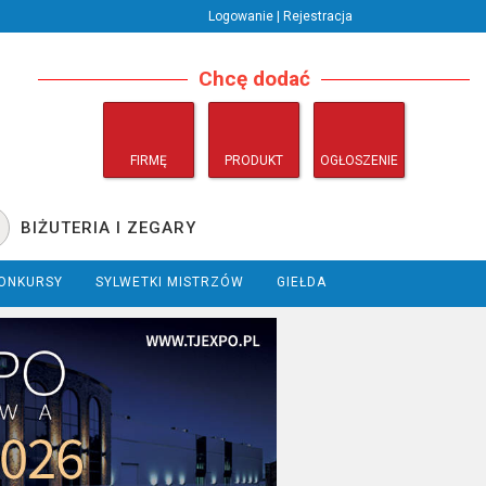
Logowanie | Rejestracja
Chcę dodać
FIRMĘ
PRODUKT
OGŁOSZENIE
BIŻUTERIA I ZEGARY
ONKURSY
SYLWETKI MISTRZÓW
GIEŁDA