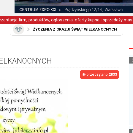
zentacje firm, produktów, ogłoszenia, oferty kupna i sprzedaży masz
ŻYCZENIA Z OKAZJI ŚWIĄT WIELKANOCNYCH
WIELKANOCNYCH
przeczytano 2833