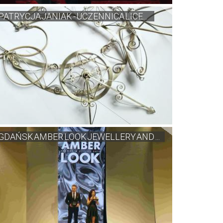
PATRYCJA JANIAK - UCZENNICA LICE...
GDAŃSK AMBER LOOK JEWELLERY AND ...