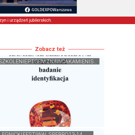
yn i urządzeń jubilerskich.
Zobacz też
SZKOLENIE PTGEM ZNAWCA KAMIENI S...
LEGNICKI FESTIWAL SREBRO 13-14 ...