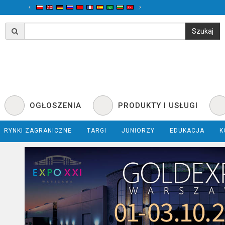
‹
›
OGŁOSZENIA
PRODUKTY I USŁUGI
RYNKI ZAGRANICZNE
TARGI
JUNIORZY
EDUKACJA
K