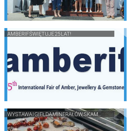
AMBERIF ŚWIĘTUJE 25 LAT!
WYSTAWA I GIEŁDA MINERAŁÓW, SKAM...