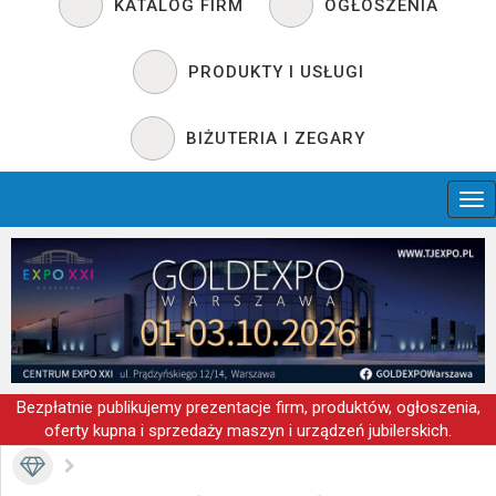
KATALOG FIRM
OGŁOSZENIA
PRODUKTY I USŁUGI
BIŻUTERIA I ZEGARY
Bezpłatnie publikujemy prezentacje firm, produktów, ogłoszenia,
oferty kupna i sprzedaży maszyn i urządzeń jubilerskich.