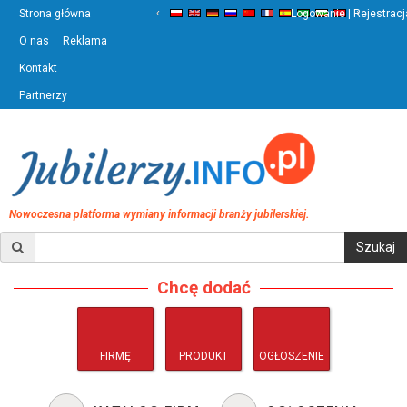
‹
›
Strona główna
Logowanie | Rejestracj
O nas
Reklama
Kontakt
Partnerzy
Nowoczesna platforma wymiany informacji branży jubilerskiej.
Chcę dodać
FIRMĘ
PRODUKT
OGŁOSZENIE