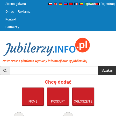
‹
›
Strona główna
Logowanie | Rejestracj
O nas
Reklama
Kontakt
Partnerzy
Nowoczesna platforma wymiany informacji branży jubilerskiej.
Chcę dodać
FIRMĘ
PRODUKT
OGŁOSZENIE