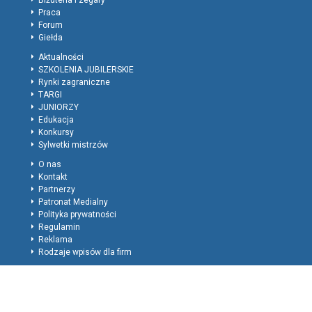
Biżuteria i zegary
Praca
Forum
Giełda
Aktualności
SZKOLENIA JUBILERSKIE
Rynki zagraniczne
TARGI
JUNIORZY
Edukacja
Konkursy
Sylwetki mistrzów
O nas
Kontakt
Partnerzy
Patronat Medialny
Polityka prywatności
Regulamin
Reklama
Rodzaje wpisów dla firm