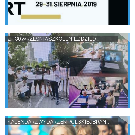
21-30 WRZEŚNIA SZKOLENIE Z DZIED...
KALENDARZ WYDARZEŃ POLSKIEJ BRAN...