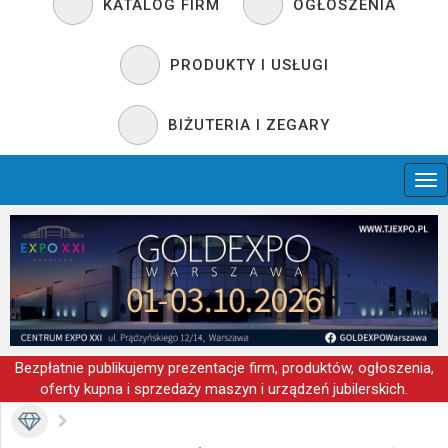
KATALOG FIRM
OGŁOSZENIA
PRODUKTY I USŁUGI
BIŻUTERIA I ZEGARY
Bezpłatnie publikujemy prezentacje firm, produktów, ogłoszenia,
oferty kupna i sprzedaży maszyn i urządzeń jubilerskich.