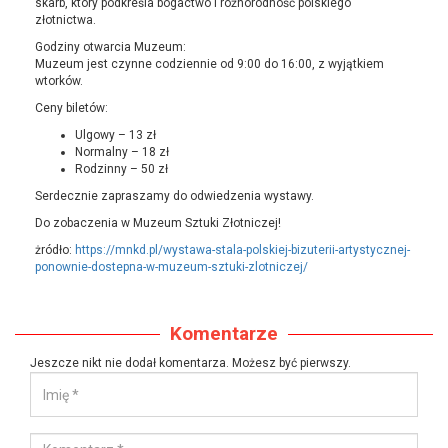
skarb, który podkreśla bogactwo i różnorodność polskiego
złotnictwa.
Godziny otwarcia Muzeum:
Muzeum jest czynne codziennie od 9:00 do 16:00, z wyjątkiem
wtorków.
Ceny biletów:
Ulgowy – 13 zł
Normalny – 18 zł
Rodzinny – 50 zł
Serdecznie zapraszamy do odwiedzenia wystawy.
Do zobaczenia w Muzeum Sztuki Złotniczej!
żródło:
https://mnkd.pl/wystawa-stala-polskiej-bizuterii-artystycznej-
ponownie-dostepna-w-muzeum-sztuki-zlotniczej/
Komentarze
Jeszcze nikt nie dodał komentarza. Możesz być pierwszy.