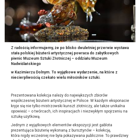
Z radością informujemy, że po blisko dwuletniej przerwie wystawa
stała polskiej biżuterii artystycznej powraca do zabytkowych
piwnic Muzeum Sztuki Złotniczej – oddziału Muzeum
Nadwiślańskiego
w Kazimierzu Dolnym. To wyjątkowe wydarzenie, na które z
niecierpliwością czekało wielu miłośników sztuki.
Prezentowana kolekcja należy do największych zbiorów
współczesnej biżuterii artystycznej w Polsce. W każdym eksponacie
kryje się nie tylko mistrzowski kunszt złotniczy, ale także unikalna
opowieść – o twórcach, ich inspiracjach i niezwykłym spojrzeniu na
sztukę użytkową.
Jednym z wyjątkowych elementów ekspozycji jest gablota
prezentująca biżuterię wykonaną z bursztynów – kolekcję,
która nigdy wcześniej nie była pokazywana publicznie. To prawdziwy