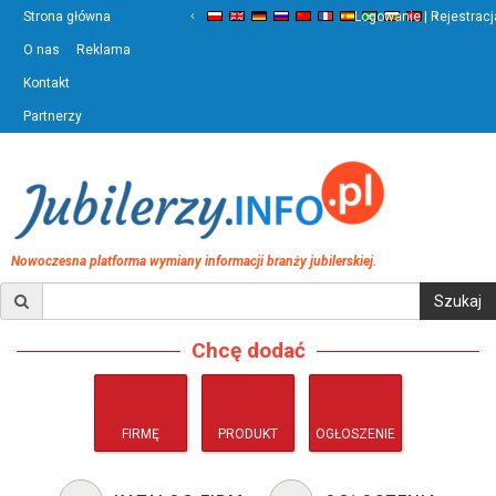
‹
›
Strona główna
Logowanie | Rejestracj
O nas
Reklama
Kontakt
Partnerzy
Nowoczesna platforma wymiany informacji branży jubilerskiej.
Chcę dodać
FIRMĘ
PRODUKT
OGŁOSZENIE