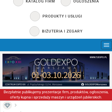
KATALOG FIRM
OGŁOSZENIA
PRODUKTY I USŁUGI
BIŻUTERIA I ZEGARY
Bezpłatnie publikujemy prezentacje firm, produktów, ogłoszenia,
oferty kupna i sprzedaży maszyn i urządzeń jubilerskich.