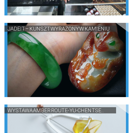
JADEIT – KUNSZT WYRAŻONY W KAMIENIU
WYSTAWA AMBER ROUTE- YU-CHEN TSE...