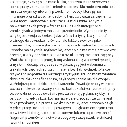
koncepcja, szczególnie mnie bliska, ponieważ mnie stworzenie
jednej pracy zajmuje min 1 miesiąc do roku. Dla mnie biżuteria jest
miniaturowym symbolem i przesłaniem osoby, która ją nosi.
Informuje o wrażliwości tej osoby i o tym, co uważa za piękne. To
wiele mówi. Jednocześnie biżuteria jest dla mnie jednym z
najważniejszych przejawów sztuki i ludzkich umiejętności
zamkniętych w jednym malutkim przedmiocie. Wymaga nie tylko
ciągłego rozwoju człowieka jako twórcy i artysty, który ma coś
ważnego do powiedzenia światu, ale także człowieka jako
rzemieślnika, bo nie wybacza najmniejszych błędów technicznych.
Ponadto ma czynnik użytkownika, którego nie ma w malarstwie czy
rzeźbie, a który oczekuje od dzieła sztuki dużej trwałości i wygody.
Wartość tej ogromnej pracy, którą wykonuje się własnymi rękami,
umysłem i duszą, jest jeszcze większa, gdy jest wykonana z
unikalnych, pięknych i drogich materiałów. Taki wydatek to także
ryzyko i poświęcenie dla każdego artysty-jubilera, co moim zdaniem
dotyka w jakiś sposób sacrum, czyli poświęcenia się dla czegoś
ważniejszego od siebie – aktu tworzenia. Powstaje wtedy w moich
oczach niekwestionowany skarb człowieczeństwa, reprezentujący
to, co w danej epoce uważane jest za esencję piękna. Byłoby mi
bardzo miło, gdyby ktoś, kto ma moje dzieło, poczuł, że to nie jest
tylko przedmiot, ale prawdziwe dzieło sztuki, które powstało dzięki
ciężkiej pracy, świadomemu poświęceniu, głębokim emocjom i ma
prawdziwą historię, która stoi za samym faktem jego powstania.” –
fragment przemówienia otwierającego wystawę sztuki złotniczej
Iwony Tamborskiej.