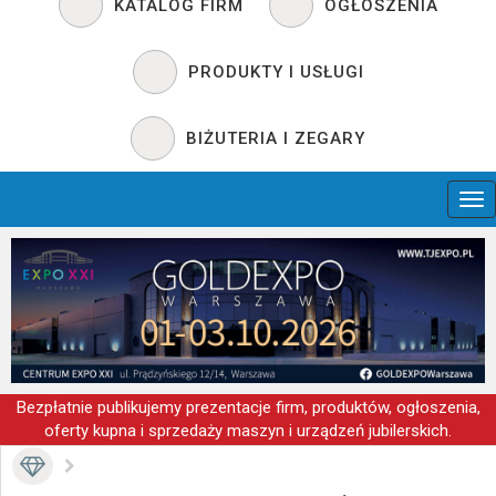
KATALOG FIRM
OGŁOSZENIA
PRODUKTY I USŁUGI
BIŻUTERIA I ZEGARY
Bezpłatnie publikujemy prezentacje firm, produktów, ogłoszenia,
oferty kupna i sprzedaży maszyn i urządzeń jubilerskich.