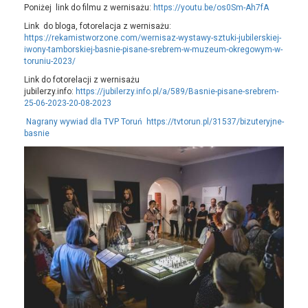
Poniżej link do filmu z wernisażu:
https://youtu.be/os0Sm-Ah7fA
Link do bloga, fotorelacja z wernisażu:
https://rekamistworzone.com/wernisaz-wystawy-sztuki-jubilerskiej-
iwony-tamborskiej-basnie-pisane-srebrem-w-muzeum-okregowym-w-
toruniu-2023/
Link do fotorelacji z wernisażu
jubilerzy.info:
https://jubilerzy.info.pl/a/589/Basnie-pisane-srebrem-
25-06-2023-20-08-2023
Nagrany wywiad dla TVP Toruń https://tvtorun.pl/31537/bizuteryjne-
basnie