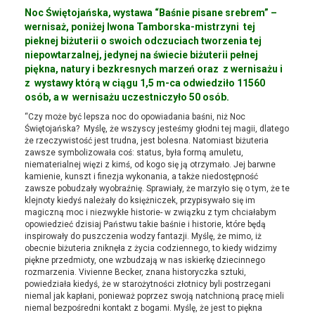
Noc Świętojańska, wystawa “Baśnie pisane srebrem” –
wernisaż, poniżej Iwona Tamborska-mistrzyni tej
pieknej biżuterii o swoich odczuciach tworzenia tej
niepowtarzalnej, jedynej na świecie biżuterii pełnej
piękna, natury i bezkresnych marzeń oraz z wernisażu i
z wystawy którą w ciągu 1,5 m-ca odwiedziło 11560
osób, a w wernisażu uczestniczyło 50 osób.
“Czy może być lepsza noc do opowiadania baśni, niż Noc
Świętojańska? Myślę, że wszyscy jesteśmy głodni tej magii, dlatego
że rzeczywistość jest trudna, jest bolesna. Natomiast biżuteria
zawsze symbolizowała coś: status, była formą amuletu,
niematerialnej więzi z kimś, od kogo się ją otrzymało. Jej barwne
kamienie, kunszt i finezja wykonania, a także niedostępność
zawsze pobudzały wyobraźnię. Sprawiały, że marzyło się o tym, że te
klejnoty kiedyś należały do księżniczek, przypisywało się im
magiczną moc i niezwykłe historie- w związku z tym chciałabym
opowiedzieć dzisiaj Państwu takie baśnie i historie, które będą
inspirowały do puszczenia wodzy fantazji. Myślę, że mimo, iż
obecnie biżuteria zniknęła z życia codziennego, to kiedy widzimy
piękne przedmioty, one wzbudzają w nas iskierkę dziecinnego
rozmarzenia. Vivienne Becker, znana historyczka sztuki,
powiedziała kiedyś, że w starożytności złotnicy byli postrzegani
niemal jak kapłani, ponieważ poprzez swoją natchnioną pracę mieli
niemal bezpośredni kontakt z bogami. Myślę, że jest to piękna