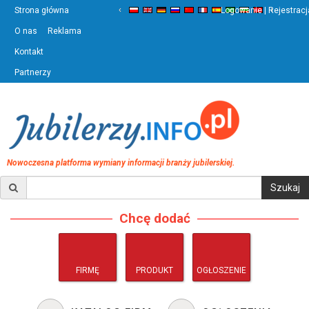
‹
›
Strona główna
Logowanie | Rejestracj
O nas
Reklama
Kontakt
Partnerzy
Nowoczesna platforma wymiany informacji branży jubilerskiej.
Chcę dodać
FIRMĘ
PRODUKT
OGŁOSZENIE