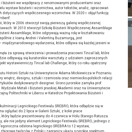
 i biżuterii we współpracy z renomowanymi producentami oraz
elu wystaw biżuterii i wzornictwa, autor tekstów, analiz, opracowań
 dotyczących współczesnego wzornictwa. W 2020 r. objął funkcję
mberif.
i, który w 2006 otworzył swoją pierwszą galerię współczesnej
wystawach. W 2010 stworzył Szkołę Biżuterii Współczesnej Assamblage
terii Assamblage, które odgrywają ważną rolę w kształtowaniu
spólnie z Ioaną Andrei i Valentiną Buzamurgą, jest
 międzynarodowego wydarzenia, które odbywa się każdej jesieni w
łynęła za sprawą stworzenia i prowadzenia pracowni Tincal lab, które
dzie odbywają się kuratorskie warsztaty z udziałem zaproszonych
jekt wystawienniczy Tincal lab Challenge, który co roku opatrzony
nstytutu Historii Sztuki na Uniwersytecie Adama Mickiewicza w Poznaniu.
y wnętrz, designu, sztuki i rzemiosła oraz niemiecko-polskich relacji
artykułów dedykowanych designwi. Grono jurorskie zamyka prof.
 Wydziale Metali i Biżuterii praskiej Akademii oraz na Uniwersytecie
ną Politechniki w Libercu w Katedrze Projektowania Biżuterii i
ulminacji Legnickiego Festiwalu SREBRO, która odbędzie się w
glądać do 2 lipca w Galerii Sztuki, z kolei prace
a, który będzie prezentowany do 4 czerwca w Holu Starego Ratusza.
y, ale nie jedyny element Legnickiego Festiwalu SREBRO, jednego z
. Tegoroczna odsłona legnickiego SREBRA to 12 wystaw,
zbiorowe twórców z Polski i zagranicy ukażą szerokie spektrum