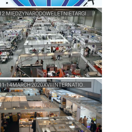
12. MIĘDZYNARODOWE LETNIE TARGI ...
11-14 MARCH 2020 XVII INTERNATIO...