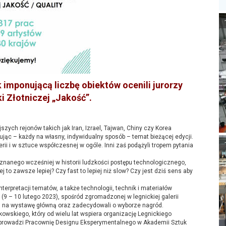
k imponującą liczbę obiektów ocenili jurorzy
 Złotniczej „Jakość”.
szych rejonów takich jak Iran, Izrael, Tajwan, Chiny czy Korea
mując – każdy na własny, indywidualny sposób – temat bieżącej edycji.
erii i w sztuce współczesnej w ogóle. Inni zaś podążyli tropem pytania
znanego wcześniej w historii ludzkości postępu technologicznego,
 to zawsze lepiej? Czy fast to lepiej niż slow? Czy jest dziś sens aby
terpretacji tematów, a także technologii, technik i materiałów
(9 – 10 lutego 2023), spośród zgromadzonej w legnickiej galerii
ych na wystawę główną oraz zadecydowali o wyborze nagród.
kowskiego, który od wielu lat wspiera organizację Legnickiego
 prowadzi Pracownię Designu Eksperymentalnego w Akademii Sztuk