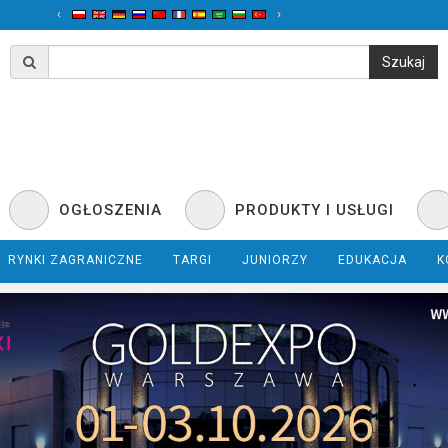
‹
›
OGŁOSZENIA
PRODUKTY I USŁUGI
RYNKI ZAGRANICZNE
TARGI
JUNIORZY
EDUKACJA
K