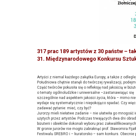
317 prac 189 artystów z 30 państw – ta
31. Międzynarodowego Konkursu Sztuki
Artyści z niemal każdego zakątka Europy, a także z odleglej
Południowa chętnie stanęli do twórczej rywalizacji, podej
Część twórców pokusiła się o refleksję nad jakością w biżut
o tematy ogólnoludzkie i uniwersalne –zastanawiając się
szczególnie nad aspektem jakości życia, która – mimo nie
wydaje się systematycznie i niepokojąco spadać. Czy więcej
zadawać pytanie: mieć, czy być?
Jurorzy mieli niełatwe zadanie – nie ułatwiła go mnogość in
użytych przez artystów. Podczas trwających dwa dni obrad 
biżuterii i obiektów dokonali wyboru prac zakwalifikowan
W gronie jurorów nie mogło zabraknąć prof. Sławomira Fijał
Festiwalu SREBRO i – kuratorsko – sam konkurs. Obecnie