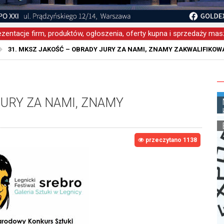
zentacje firm, produktów, ogłoszenia, oferty kupna i sprzedaży masz
31. MKSZ JAKOŚĆ – OBRADY JURY ZA NAMI, ZNAMY ZAKWALIFIKO
JURY ZA NAMI, ZNAMY
przeczytano 1138