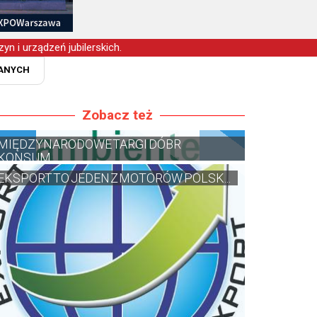
yn i urządzeń jubilerskich.
WANYCH
Zobacz też
MIĘDZYNARODOWE TARGI DÓBR
KONSUM...
EKSPORT TO JEDEN Z MOTORÓW POLSK...