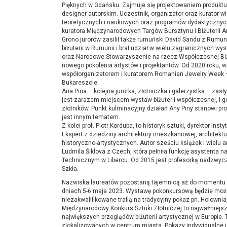
Pięknych w Gdańsku. Zajmuje się projektowaniem produktu
designer autorskim. Uczestnik, organizator oraz kurator wi
teoretycznych i naukowych oraz programów dydaktycznych
kuratora Międzynarodowych Targów Bursztynu i Biżuterii A
Grono jurorów zasilił także rumuński David Sandu z Rumuni
biżuterii w Rumunii i brał udział w wielu zagranicznych 
oraz Narodowe Stowarzyszenie na rzecz Współczesnej Biżu
nowego pokolenia artystów i projektantów. Od 2020 roku, w
współorganizatorem i kuratorem Romanian Jewelry Week –
Bukareszcie.
Ana Pina – kolejna jurorka, złotniczka i galerzystka – zas
jest zarazem miejscem wystaw biżuterii współczesnej, i g
złotników. Punkt kulminacyjny działań Any Piny stanowi pro
jest innym tematem.
Z kolei prof. Piotr Korduba, to historyk sztuki, dyrektor I
Ekspert z dziedziny architektury mieszkaniowej, architektur
historyczno-artystycznych. Autor sześciu książek i wielu 
Ludmila Šiklová z Czech, która pełniła funkcję asystenta na
Technicznym w Libercu. Od 2015 jest profesorką nadzwyczaj
Szkła.
Nazwiska laureatów pozostaną tajemnicą aż do momentu k
dniach 5-6 maja 2023. Wystawę pokonkursową będzie można o
niezakwalifikowane trafią na tradycyjny pokaz pn. Holowni
Międzynarodowy Konkurs Sztuki Złotniczej to najważniejsz
największych przeglądów biżuterii artystycznej w Europie
zlokalizowanych w centrum miasta. Pokazy indywidualne i 