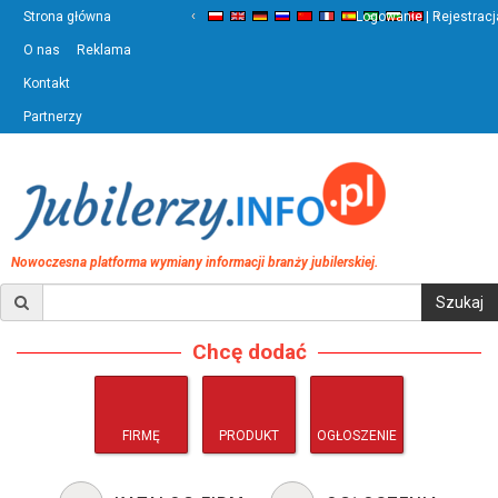
‹
›
Strona główna
Logowanie | Rejestracj
O nas
Reklama
Kontakt
Partnerzy
Nowoczesna platforma wymiany informacji branży jubilerskiej.
Chcę dodać
FIRMĘ
PRODUKT
OGŁOSZENIE