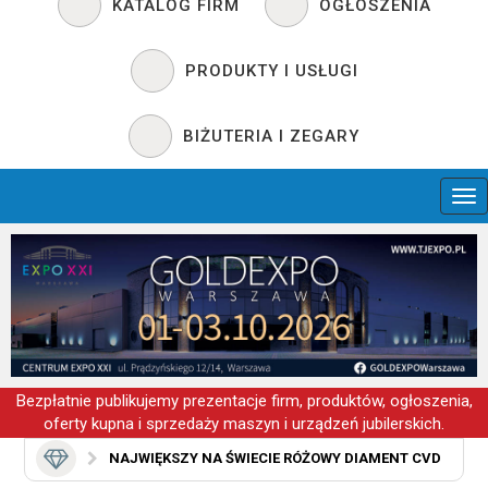
KATALOG FIRM
OGŁOSZENIA
PRODUKTY I USŁUGI
BIŻUTERIA I ZEGARY
Bezpłatnie publikujemy prezentacje firm, produktów, ogłoszenia,
oferty kupna i sprzedaży maszyn i urządzeń jubilerskich.
NAJWIĘKSZY NA ŚWIECIE RÓŻOWY DIAMENT CVD