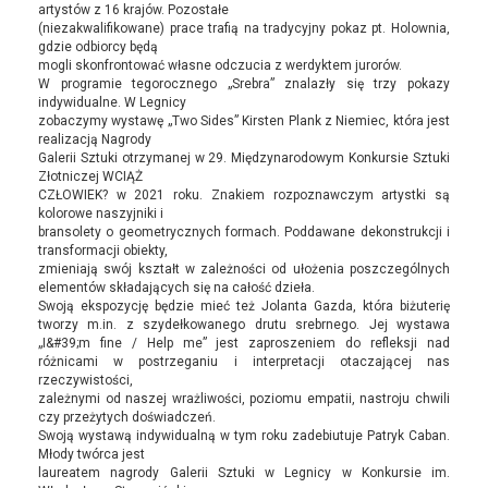
artystów z 16 krajów. Pozostałe
(niezakwalifikowane) prace trafią na tradycyjny pokaz pt. Holownia,
gdzie odbiorcy będą
mogli skonfrontować własne odczucia z werdyktem jurorów.
W programie tegorocznego „Srebra” znalazły się trzy pokazy
indywidualne. W Legnicy
zobaczymy wystawę „Two Sides” Kirsten Plank z Niemiec, która jest
realizacją Nagrody
Galerii Sztuki otrzymanej w 29. Międzynarodowym Konkursie Sztuki
Złotniczej WCIĄŻ
CZŁOWIEK? w 2021 roku. Znakiem rozpoznawczym artystki są
kolorowe naszyjniki i
bransolety o geometrycznych formach. Poddawane dekonstrukcji i
transformacji obiekty,
zmieniają swój kształt w zależności od ułożenia poszczególnych
elementów składających się na całość dzieła.
Swoją ekspozycję będzie mieć też Jolanta Gazda, która biżuterię
tworzy m.in. z szydełkowanego drutu srebrnego. Jej wystawa
„I&#39;m fine / Help me” jest zaproszeniem do refleksji nad
różnicami w postrzeganiu i interpretacji otaczającej nas
rzeczywistości,
zależnymi od naszej wrażliwości, poziomu empatii, nastroju chwili
czy przeżytych doświadczeń.
Swoją wystawą indywidualną w tym roku zadebiutuje Patryk Caban.
Młody twórca jest
laureatem nagrody Galerii Sztuki w Legnicy w Konkursie im.