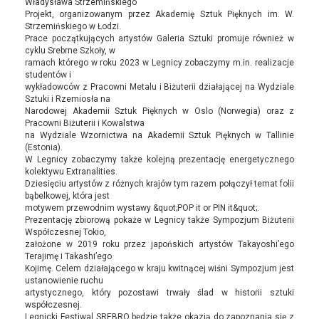
Władysława Strzemińskiego
Projekt, organizowanym przez Akademię Sztuk Pięknych im. W.
Strzemińskiego w Łodzi.
Prace początkujących artystów Galeria Sztuki promuje również w
cyklu Srebrne Szkoły, w
ramach którego w roku 2023 w Legnicy zobaczymy m.in. realizacje
studentów i
wykładowców z Pracowni Metalu i Biżuterii działającej na Wydziale
Sztuki i Rzemiosła na
Narodowej Akademii Sztuk Pięknych w Oslo (Norwegia) oraz z
Pracowni Biżuterii i Kowalstwa
na Wydziale Wzornictwa na Akademii Sztuk Pięknych w Tallinie
(Estonia).
W Legnicy zobaczymy także kolejną prezentację energetycznego
kolektywu Extranalities.
Dziesięciu artystów z różnych krajów tym razem połączył temat folii
bąbelkowej, która jest
motywem przewodnim wystawy &quot;POP it or PIN it&quot;.
Prezentację zbiorową pokaże w Legnicy także Sympozjum Biżuterii
Współczesnej Tokio,
założone w 2019 roku przez japońskich artystów Takayoshi’ego
Terajimę i Takashi’ego
Kojimę. Celem działającego w kraju kwitnącej wiśni Sympozjum jest
ustanowienie ruchu
artystycznego, który pozostawi trwały ślad w historii sztuki
współczesnej.
Legnicki Festiwal SREBRO będzie także okazją do zapoznania się z