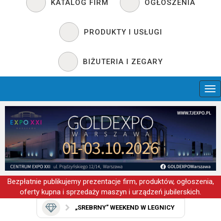
KATALOG FIRM
OGŁOSZENIA
PRODUKTY I USŁUGI
BIŻUTERIA I ZEGARY
Bezpłatnie publikujemy prezentacje firm, produktów, ogłoszenia,
oferty kupna i sprzedaży maszyn i urządzeń jubilerskich.
„SREBRNY” WEEKEND W LEGNICY