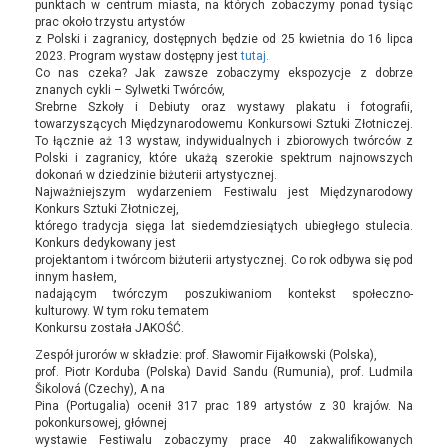
punktach w centrum miasta, na których zobaczymy ponad tysiąc
prac około trzystu artystów
z Polski i zagranicy, dostępnych będzie od 25 kwietnia do 16 lipca
2023. Program wystaw dostępny jest
tutaj.
Co nas czeka? Jak zawsze zobaczymy ekspozycje z dobrze
znanych cykli – Sylwetki Twórców,
Srebrne Szkoły i Debiuty oraz wystawy plakatu i fotografii,
towarzyszących Międzynarodowemu Konkursowi Sztuki Złotniczej.
To łącznie aż 13 wystaw, indywidualnych i zbiorowych twórców z
Polski i zagranicy, które ukażą szerokie spektrum najnowszych
dokonań w dziedzinie biżuterii artystycznej.
Najważniejszym wydarzeniem Festiwalu jest Międzynarodowy
Konkurs Sztuki Złotniczej,
którego tradycja sięga lat siedemdziesiątych ubiegłego stulecia.
Konkurs dedykowany jest
projektantom i twórcom biżuterii artystycznej. Co rok odbywa się pod
innym hasłem,
nadającym twórczym poszukiwaniom kontekst społeczno-
kulturowy. W tym roku tematem
Konkursu została JAKOŚĆ.
Zespół jurorów w składzie: prof. Sławomir Fijałkowski (Polska),
prof. Piotr Korduba (Polska) David Sandu (Rumunia), prof. Ludmila
Šikolová (Czechy), A na
Pina (Portugalia) ocenił 317 prac 189 artystów z 30 krajów. Na
pokonkursowej, głównej
wystawie Festiwalu zobaczymy prace 40 zakwalifikowanych