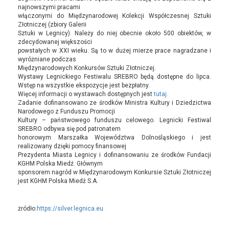
najnowszymi pracami
włączonymi do Międzynarodowej Kolekcji Współczesnej Sztuki
Złotniczej (zbiory Galerii
Sztuki w Legnicy). Należy do niej obecnie około 500 obiektów, w
zdecydowanej większości
powstałych w XXI wieku. Są to w dużej mierze prace nagradzane i
wyróżniane podczas
Międzynarodowych Konkursów Sztuki Złotniczej.
Wystawy Legnickiego Festiwalu SREBRO będą dostępne do lipca.
Wstęp na wszystkie ekspozycje jest bezpłatny.
Więcej informacji o wystawach dostępnych jest
tutaj.
Zadanie dofinansowano ze środków Ministra Kultury i Dziedzictwa
Narodowego z Funduszu Promocji
Kultury – państwowego funduszu celowego. Legnicki Festiwal
SREBRO odbywa się pod patronatem
honorowym Marszałka Województwa Dolnośląskiego i jest
realizowany dzięki pomocy finansowej
Prezydenta Miasta Legnicy i dofinansowaniu ze środków Fundacji
KGHM Polska Miedź. Głównym
sponsorem nagród w Międzynarodowym Konkursie Sztuki Złotniczej
jest KGHM Polska Miedź S.A.
żródło:
https://silver.legnica.eu