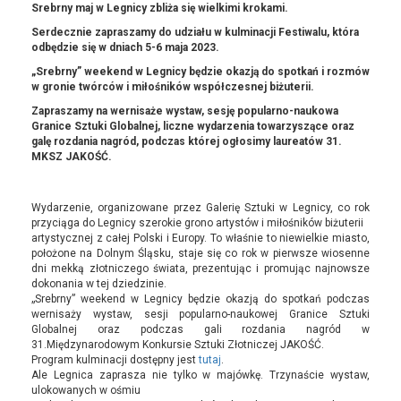
Srebrny maj w Legnicy zbliża się wielkimi krokami.
Serdecznie zapraszamy do udziału w kulminacji Festiwalu, która
odbędzie się w dniach 5-6 maja 2023.
„Srebrny” weekend w Legnicy będzie okazją do spotkań i rozmów
w gronie twórców i miłośników współczesnej biżuterii.
Zapraszamy na wernisaże wystaw, sesję popularno-naukowa
Granice Sztuki Globalnej, liczne wydarzenia towarzyszące oraz
galę rozdania nagród, podczas której ogłosimy laureatów 31.
MKSZ JAKOŚĆ.
Wydarzenie, organizowane przez Galerię Sztuki w Legnicy, co rok
przyciąga do Legnicy szerokie grono artystów i miłośników biżuterii
artystycznej z całej Polski i Europy. To właśnie to niewielkie miasto,
położone na Dolnym Śląsku, staje się co rok w pierwsze wiosenne
dni mekką złotniczego świata, prezentując i promując najnowsze
dokonania w tej dziedzinie.
„Srebrny” weekend w Legnicy będzie okazją do spotkań podczas
wernisaży wystaw, sesji popularno-naukowej Granice Sztuki
Globalnej oraz podczas gali rozdania nagród w
31.Międzynarodowym Konkursie Sztuki Złotniczej JAKOŚĆ.
Program kulminacji dostępny jest
tutaj
.
Ale Legnica zaprasza nie tylko w majówkę. Trzynaście wystaw,
ulokowanych w ośmiu