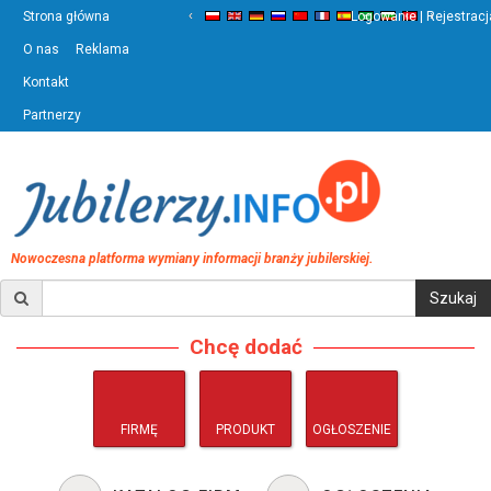
‹
›
Strona główna
Logowanie | Rejestracj
O nas
Reklama
Kontakt
Partnerzy
Nowoczesna platforma wymiany informacji branży jubilerskiej.
Chcę dodać
FIRMĘ
PRODUKT
OGŁOSZENIE