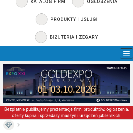
KATALOG FIRM
OGŁOSZENIA
PRODUKTY I USŁUGI
BIŻUTERIA I ZEGARY
Bezpłatnie publikujemy prezentacje firm, produktów, ogłoszenia,
oferty kupna i sprzedaży maszyn i urządzeń jubilerskich.