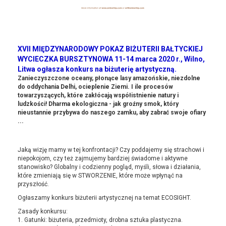
XVII MIĘDZYNARODOWY POKAZ BIŻUTERII BAŁTYCKIEJ
WYCIECZKA BURSZTYNOWA 11-14 marca 2020 r., Wilno,
Litwa ogłasza konkurs na biżuterię artystyczną.
Zanieczyszczone oceany, płonące lasy amazońskie, niezdolne
do oddychania Delhi, ocieplenie Ziemi. I ile procesów
towarzyszących, które zakłócają współistnienie natury i
ludzkości! Dharma ekologiczna - jak groźny smok, który
nieustannie przybywa do naszego zamku, aby zabrać swoje ofiary
...
Jaką wizję mamy w tej konfrontacji? Czy poddajemy się strachowi i
niepokojom, czy też zajmujemy bardziej świadome i aktywne
stanowisko? Globalny i codzienny pogląd, myśli, słowa i działania,
które zmieniają się w STWORZENIE, które może wpłynąć na
przyszłość.
Ogłaszamy konkurs biżuterii artystycznej na temat ECOSIGHT.
Zasady konkursu:
1. Gatunki: biżuteria, przedmioty, drobna sztuka plastyczna.