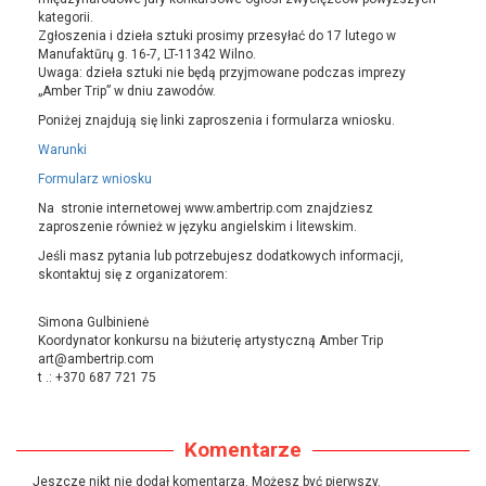
kategorii.
Zgłoszenia i dzieła sztuki prosimy przesyłać do 17 lutego w
Manufaktūrų g. 16-7, LT-11342 Wilno.
Uwaga: dzieła sztuki nie będą przyjmowane podczas imprezy
„Amber Trip” w dniu zawodów.
Poniżej znajdują się linki zaproszenia i formularza wniosku.
Warunki
Formularz wniosku
Na stronie internetowej www.ambertrip.com znajdziesz
zaproszenie również w języku angielskim i litewskim.
Jeśli masz pytania lub potrzebujesz dodatkowych informacji,
skontaktuj się z organizatorem:
Simona Gulbinienė
Koordynator konkursu na biżuterię artystyczną Amber Trip
art@ambertrip.com
t .: +370 687 721 75
Komentarze
Jeszcze nikt nie dodał komentarza. Możesz być pierwszy.