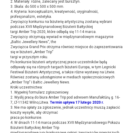
2. Materiały: różne, zalecany jest bursztyn.
3. Skala: do 500 x 500 x 500 mm.
4. Kryteria: konceptualizm, kreatywność, oryginalność,
profesjonalizm, estetyka.
Zwycięzcy konkursu na biżuterię artystyczną zostaną wybrani
podczas XVII Międzynarodowej Biżuterii Bałtyckiej
targi Amber Trip 2020, które odbędą się 11-14 marca.
Zwycięzcy otrzymają wywiad w międzynarodowym magazynie
„Baltic Jewellery News”, the
Zwycięzca Grand Prix otrzyma również miejsce do zaprezentowania
się w biżuterii „Amber Trip”
targi w przyszłym roku.
Po konkursie biżuterii artystycznej prace uczestników będą
odbywały się na różnych targach biżuterii Europa, w tym Legnicki
Festiwal Biżuterii Artystycznej, a także różne wystawy na Litwie.
Również zostaną udostępnione w mediach społecznościowych
„Amber Trip” i Baltic Jewellery News.
Kroki uczestnictwa:
1. Wypełnij formularz zgłoszeniowy.
2. Wyślij pracę do biura Amber Trip pod adresem Manufaktūrų g. 16-
7, LT-11342 Wilno,Litwa.
Termin upływa 17 lutego 2020 r.
3. Nie ma opłaty za zgłoszenie, jednak uczestnicy muszą zapłacić
koszty wysyłki, aby otrzymać
praca po konkursie.
4. W dniach 11-14 marca podczas XVII Międzynarodowego Pokazu
Biżuterii Bałtyckiej Amber Trip
międzynarodowe jury konkursowe ogłosi zwycięzców powyższych