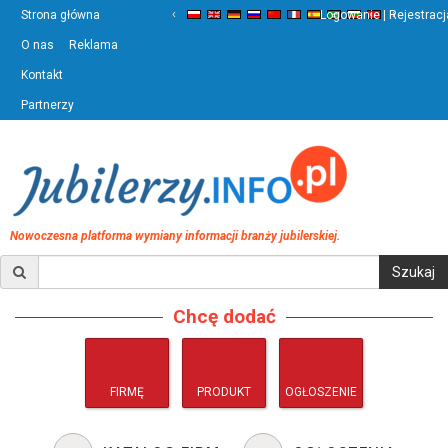
‹
›
Strona główna
Logowanie | Rejestracj
O nas
Reklama
Kontakt
Partnerzy
Nowoczesna platforma wymiany informacji branży jubilerskiej.
Chcę dodać
FIRMĘ
PRODUKT
OGŁOSZENIE