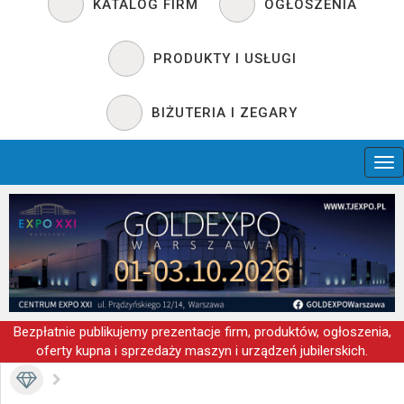
KATALOG FIRM
OGŁOSZENIA
PRODUKTY I USŁUGI
BIŻUTERIA I ZEGARY
Bezpłatnie publikujemy prezentacje firm, produktów, ogłoszenia,
oferty kupna i sprzedaży maszyn i urządzeń jubilerskich.