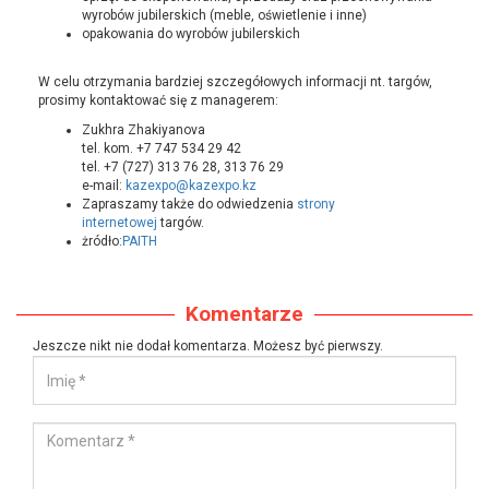
wyrobów jubilerskich (meble, oświetlenie i inne)
opakowania do wyrobów jubilerskich
W celu otrzymania bardziej szczegółowych informacji nt. targów,
prosimy kontaktować się z managerem:
Zukhra Zhakiyanova
tel. kom. +7 747 534 29 42
tel. +7 (727) 313 76 28, 313 76 29
e-mail:
kazexpo@kazexpo.kz
Zapraszamy także do odwiedzenia
strony
internetowej
targów.
żródło:
PAITH
Komentarze
Jeszcze nikt nie dodał komentarza. Możesz być pierwszy.