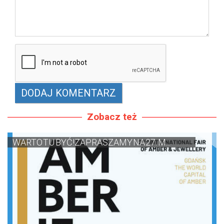
Zobacz też
WARTO TU BYĆ!ZAPRASZAMY NA 27. M...