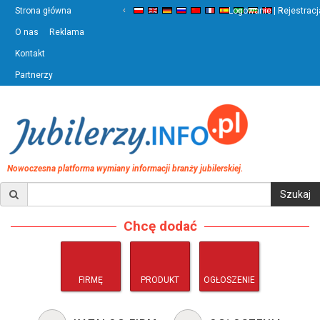
‹
›
Strona główna
Logowanie | Rejestracj
O nas
Reklama
Kontakt
Partnerzy
Nowoczesna platforma wymiany informacji branży jubilerskiej.
Chcę dodać
FIRMĘ
PRODUKT
OGŁOSZENIE